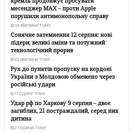
кремль продовжує просувати
месенджер MAX – проти Apple
порушили антимонопольну справу
34 ХВИЛИНИ ТОМУ
Сонячне затемнення 12 серпня: нові
лідери, великі зміни та потужний
технологічний прорив
42 ХВИЛИНИ ТОМУ
Рух до пунктів пропуску на кордоні
України з Молдовою обмежено через
російські удари
1 ГОДИНУ ТОМУ
Удар рф по Харкову 9 серпня – двоє
загиблих, 21 постраждалий, серед них
дитина
2 ГОДИНИ ТОМУ