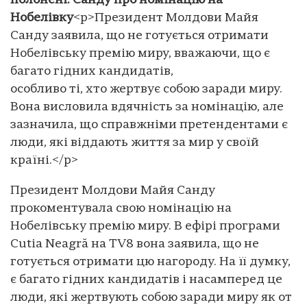
полонені: Санду про номінацію на
Нобелівку
<p>Президент Молдови Майя
Санду заявила, що не готується отримати
Нобелівську премію миру, вважаючи, що є
багато гідних кандидатів,
особливо ті, хто жертвує собою заради миру.
Вона висловила вдячність за номінацію, але
зазначила, що справжніми претендентами є
люди, які віддають життя за мир у своїй
країні.</p>
Президент Молдови Майя Санду
прокоментувала свою номінацію на
Нобелівську премію миру. В ефірі програми
Cutia Neagră на TV8 вона заявила, що не
готується отримати цю нагороду. На її думку,
є багато гідних кандидатів і насамперед це
люди, які жертвують собою заради миру як от