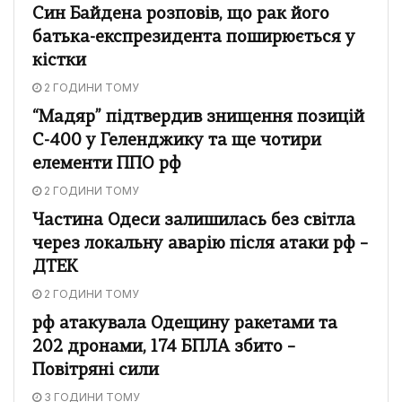
Син Байдена розповів, що рак його
батька-експрезидента поширюється у
кістки
2 ГОДИНИ ТОМУ
“Мадяр” підтвердив знищення позицій
С-400 у Геленджику та ще чотири
елементи ППО рф
2 ГОДИНИ ТОМУ
Частина Одеси залишилась без світла
через локальну аварію після атаки рф –
ДТЕК
2 ГОДИНИ ТОМУ
рф атакувала Одещину ракетами та
202 дронами, 174 БПЛА збито –
Повітряні сили
3 ГОДИНИ ТОМУ