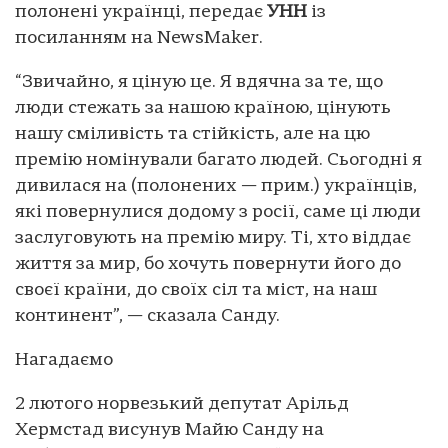
полонені українці, передає
УНН
із
посиланням на NewsMaker.
“Звичайно, я ціную це. Я вдячна за те, що
люди стежать за нашою країною, цінують
нашу сміливість та стійкість, але на цю
премію номінували багато людей. Сьогодні я
дивилася на (полонених — прим.) українців,
які повернулися додому з росії, саме ці люди
заслуговують на премію миру. Ті, хто віддає
життя за мир, бо хочуть повернути його до
своєї країни, до своїх сіл та міст, на наш
континент”, — сказала Санду.
Нагадаємо
2 лютого норвезький депутат Арільд
Хермстад висунув Майю Санду на