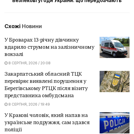
Безпекові угоди України: що передбачають
Схожі
Новини
У Броварах 13-річну дівчинку
вдарило струмом на залізничному
вокзалі
8 СЕРПНЯ, 2026 / 20:08
Закарпатський обласний ТЦК
перевіряє виявлені порушення у
Берегівському РТЦК після візиту
представника омбудсмана
8 СЕРПНЯ, 2026 / 19:49
У Кракові чоловік, який напав на
українське подружжя, сам здався
поліції