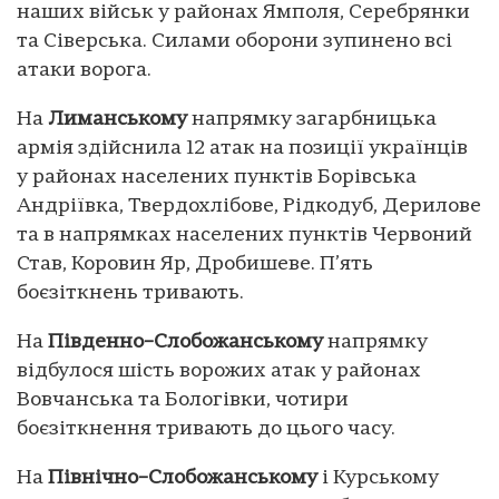
наших військ у районах Ямполя, Серебрянки
та Сіверська. Силами оборони зупинено всі
атаки ворога.
На
Лиманському
напрямку загарбницька
армія здійснила 12 атак на позиції українців
у районах населених пунктів Борівська
Андріївка, Твердохлібове, Рідкодуб, Дерилове
та в напрямках населених пунктів Червоний
Став, Коровин Яр, Дробишеве. П’ять
боєзіткнень тривають.
На
Південно–Слобожанському
напрямку
відбулося шість ворожих атак у районах
Вовчанська та Бологівки, чотири
боєзіткнення тривають до цього часу.
На
Північно–Слобожанському
і Курському