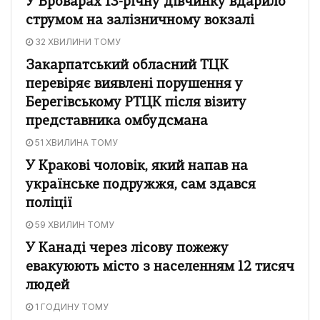
У Броварах 13-річну дівчинку вдарило
струмом на залізничному вокзалі
32 ХВИЛИНИ ТОМУ
Закарпатський обласний ТЦК
перевіряє виявлені порушення у
Берегівському РТЦК після візиту
представника омбудсмана
51 ХВИЛИНА ТОМУ
У Кракові чоловік, який напав на
українське подружжя, сам здався
поліції
59 ХВИЛИН ТОМУ
У Канаді через лісову пожежу
евакуюють місто з населенням 12 тисяч
людей
1 ГОДИНУ ТОМУ