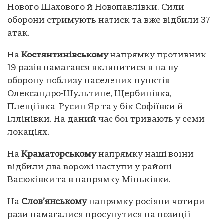
Нового Шахового й Новопавлівки. Сили
оборони стримують натиск та вже відбили 37
атак.
На
Костянтинівському
напрямку противник
19 разів намагався вклинитися в нашу
оборону поблизу населених пунктів
Олександро-Шультине, Щербинівка,
Плещіївка, Русин Яр та у бік Софіївки й
Іллінівки. На даний час бої тривають у семи
локаціях.
На
Краматорському
напрямку наші воїни
відбили два ворожі наступи у районі
Васюківки та в напрямку Міньківки.
На
Слов’янському
напрямку росіяни чотири
рази намагалися просунутися на позиції