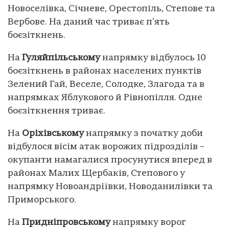
Новоселівка, Січневе, Орестопіль, Степове та
Вербове. На даний час триває п’ять
боєзіткнень.
На
Гуляйпільському
напрямку відбулось 10
боєзіткнень в районах населених пунктів
Зелений Гай, Веселе, Солодке, Злагода та в
напрямках Яблукового й Рівнопілля. Одне
боєзіткнення триває.
На
Оріхівському
напрямку з початку доби
відбулося вісім атак ворожих підрозділів –
окупанти намагалися просунутися вперед в
районах Малих Щербаків, Степового у
напрямку Новоандріївки, Новоданилівки та
Приморського.
На
Придніпровському
напрямку ворог