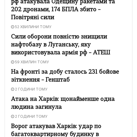
рф атакувала Одещину ракетами та
202 дронами, 174 БПЛА збито –
Повітряні сили
52 ХВИЛИНИ ТОМУ
Сили оборони повністю знищили
нафтобазу в Луганську, яку
використовувала армія рф – АТЕШ
59 ХВИЛИН ТОМУ
На фронті за добу сталось 231 бойове
зіткнення – Генштаб
2 ГОДИНИ ТОМУ
Атака на Харків: щонайменше одна
людина загинула
2 ГОДИНИ ТОМУ
Ворог атакував Харків: удар по
багатоквартирному будинку в