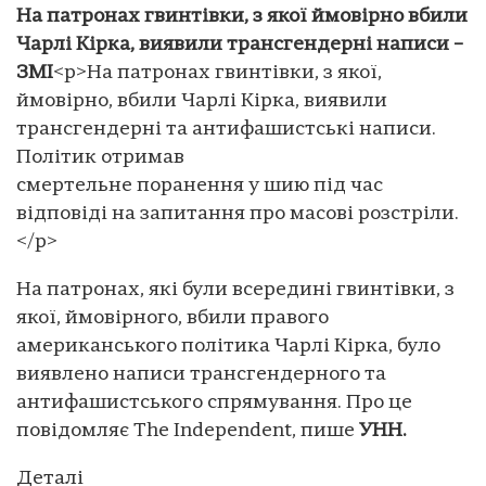
На патронах гвинтівки, з якої ймовірно вбили
Чарлі Кірка, виявили трансгендерні написи –
ЗМІ
<p>На патронах гвинтівки, з якої,
ймовірно, вбили Чарлі Кірка, виявили
трансгендерні та антифашистські написи.
Політик отримав
смертельне поранення у шию під час
відповіді на запитання про масові розстріли.
</p>
На патронах, які були всередині гвинтівки, з
якої, ймовірного, вбили правого
американського політика Чарлі Кірка, було
виявлено написи трансгендерного та
антифашистського спрямування. Про це
повідомляє The Independent, пише
УНН.
Деталі