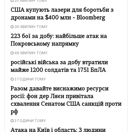
20 ХВИЛИН ТОМУ
США купують лазери для боротьби з
дронами на $400 млн – Bloomberg
30 ХВИЛИН ТОМУ
223 бої за добу: найбільше атак на
Покровському напрямку
49 ХВИЛИН ТОМУ
російські війська за добу втратили
майже 1200 солдатів та 1751 БпЛА
2 ГОДИНИ ТОМУ
Разом давайте виснажимо ресурси
росії: фон дер Ляєн привітала
схвалення Сенатом США санкцій проти
рф
2 ГОДИНИ ТОМУ
Атака на Київ і область: 3 людини