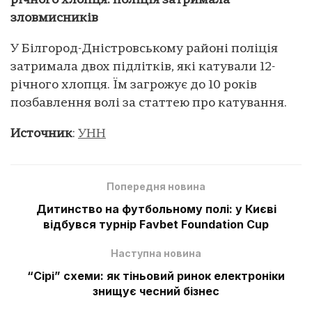
річного хлопця: поліція затримала
зловмисників
У Білгород-Дністровському районі поліція
затримала двох підлітків, які катували 12-
річного хлопця. Їм загрожує до 10 років
позбавлення волі за статтею про катування.
Источник
:
УНН
Попередня новина
Дитинство на футбольному полі: у Києві
відбувся турнір Favbet Foundation Cup
Наступна новина
“Сірі” схеми: як тіньовий ринок електроніки
знищує чесний бізнес