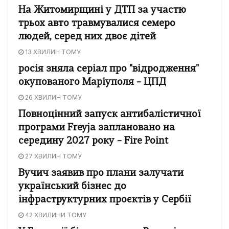
На Житомирщині у ДТП за участю
трьох авто травмувалися семеро
людей, серед них двоє дітей
13 ХВИЛИН ТОМУ
росія зняла серіал про "відродження"
окупованого Маріуполя – ЦПД
26 ХВИЛИН ТОМУ
Повноцінний запуск антибалістичної
програми Freyja заплановано на
середину 2027 року – Fire Point
27 ХВИЛИН ТОМУ
Вучич заявив про плани залучати
український бізнес до
інфраструктурних проєктів у Сербії
42 ХВИЛИНИ ТОМУ