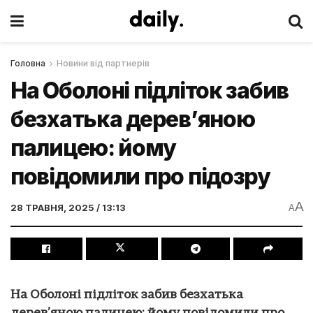
Головна
Новини від партнерів
На Оболоні підліток забив
безхатька дерев’яною
палицею: йому
повідомили про підозру
A
28 ТРАВНЯ, 2025 / 13:13
A
На Оболоні підліток забив безхатька