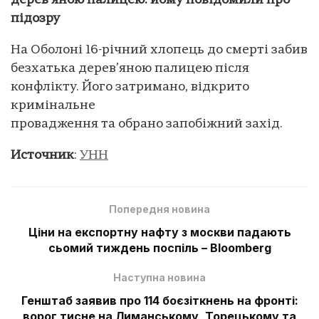
дерев’яною палицею: йому повідомили про
підозру
На Оболоні 16-річний хлопець до смерті забив
безхатька дерев’яною палицею після
конфлікту. Його затримано, відкрито
кримінальне
провадження та обрано запобіжний захід.
Источник
:
УНН
Попередня новина
Ціни на експортну нафту з москви падають
сьомий тиждень поспіль – Bloomberg
Наступна новина
Генштаб заявив про 114 боєзіткнень на фронті:
ворог тисне на Лиманському, Торецькому та