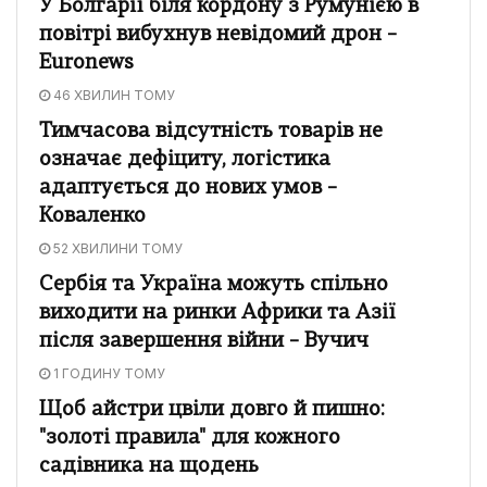
У Болгарії біля кордону з Румунією в
повітрі вибухнув невідомий дрон –
Euronews
46 ХВИЛИН ТОМУ
Тимчасова відсутність товарів не
означає дефіциту, логістика
адаптується до нових умов –
Коваленко
52 ХВИЛИНИ ТОМУ
Сербія та Україна можуть спільно
виходити на ринки Африки та Азії
після завершення війни – Вучич
1 ГОДИНУ ТОМУ
Щоб айстри цвіли довго й пишно:
"золоті правила" для кожного
садівника на щодень