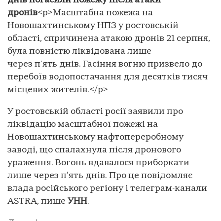
днів погасили пожежу після атаки
дронів
<p>Масштабна пожежа на
Новошахтинському НПЗ у ростовській
області, спричинена атакою дронів 21 серпня,
була повністю ліквідована лише
через п'ять днів. Гасіння вогню призвело до
перебоїв водопостачання для десятків тисяч
місцевих жителів.</p>
У ростовській області росії заявили про
ліквідацію масштабної пожежі на
Новошахтинському нафтопереробному
заводі, що спалахнула після дронового
ураження. Вогонь вдавалося приборкати
лише через п’ять днів. Про це повідомляє
влада російського регіону і телеграм-канали
ASTRA, пише
УНН
.