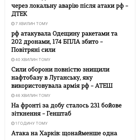
через локальну аварію після атаки рф –
ДТЕК
7 ХВИЛИН ТОМУ
рф атакувала Одещину ракетами та
202 дронами, 174 БПЛА збито –
Повітряні сили
40 ХВИЛИН ТОМУ
Сили оборони повністю знищили
нафтобазу в Луганську, яку
використовувала армія рф – АТЕШ
46 ХВИЛИН ТОМУ
На фронті за добу сталось 231 бойове
зіткнення – Генштаб
1 ГОДИНУ ТОМУ
Атака на Харків: щонайменше одна