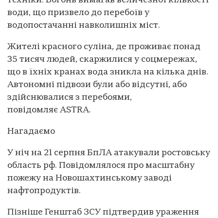
техніки. Вогонь вимагав величезної кількості
води, що призвело до перебоїв у
водопостачанні навколишніх міст.
Жителі красного суліна, де проживає понад
35 тисяч людей, скаржилися у соцмережах,
що в їхніх кранах вода зникла на кілька днів.
Автономні підвози були або відсутні, або
здійснювалися з перебоями,
повідомляє ASTRA.
Нагадаємо
У ніч на 21 серпня БпЛА атакували ростовську
область рф. Повідомлялося про масштабну
пожежу на Новошахтинському заводі
нафтопродуктів.
Пізніше Генштаб ЗСУ підтвердив ураження