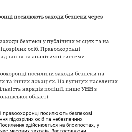
онці посилюють заходи безпеки через
аходи безпеки у публічних місцях та на
ідозрілих осіб. Правоохоронці
аднання та аналітичні системи.
воохоронці посилили заходи безпеки на
ях та інших локаціях. На вулицях населених
ількість нарядів поліції, пише
УНН
з
лаївської області.
ті правоохоронці посилюють безпекові
ня підозрілих осіб та небезпечних
Посилення здійснюється на блокпостах, у
д час масових заходів. Застосовуючи