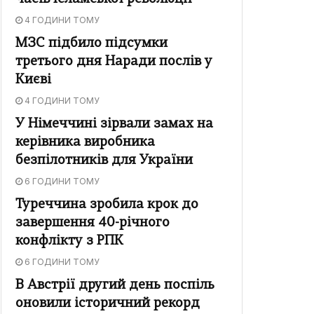
4 ГОДИНИ ТОМУ
МЗС підбило підсумки
третього дня Наради послів у
Києві
4 ГОДИНИ ТОМУ
У Німеччині зірвали замах на
керівника виробника
безпілотників для України
6 ГОДИНИ ТОМУ
Туреччина зробила крок до
завершення 40-річного
конфлікту з РПК
6 ГОДИНИ ТОМУ
В Австрії другий день поспіль
оновили історичний рекорд