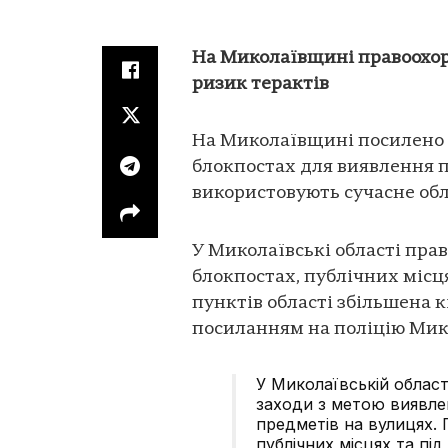
На Миколаївщині правоохор
ризик терактів
На Миколаївщині посилено з
блокпостах для виявлення п
використовують сучасне обл
У Миколаївські області пра
блокпостах, публічних місц
пунктів області збільшена к
посиланням на поліцію Мико
У Миколаївській облас
заходи з метою виявлен
предметів на вулицях. 
публічних місцях та пі