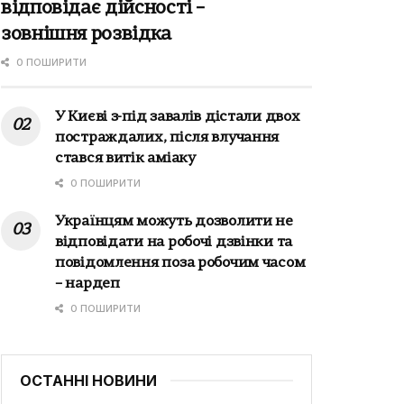
відповідає дійсності –
зовнішня розвідка
0 ПОШИРИТИ
У Києві з-під завалів дістали двох
постраждалих, після влучання
стався витік аміаку
0 ПОШИРИТИ
Українцям можуть дозволити не
відповідати на робочі дзвінки та
повідомлення поза робочим часом
– нардеп
0 ПОШИРИТИ
ОСТАННІ НОВИНИ