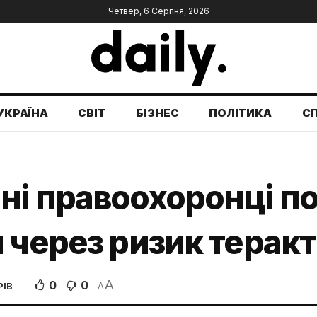
Четвер, 6 Серпня, 2026
УКРАЇНА
СВІТ
БІЗНЕС
ПОЛІТИКА
С
ні правоохоронці 
 через ризик теракт
A
0
0
РІВ
A