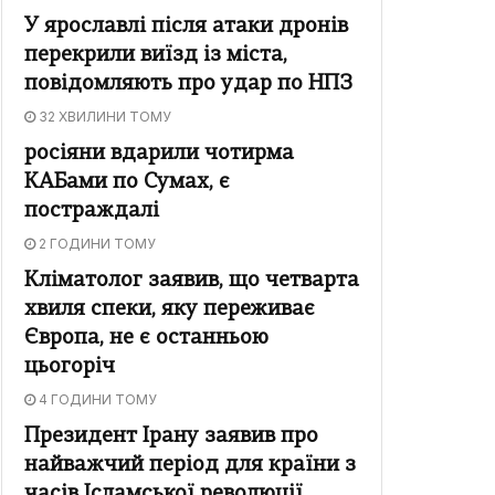
У ярославлі після атаки дронів
перекрили виїзд із міста,
повідомляють про удар по НПЗ
32 ХВИЛИНИ ТОМУ
росіяни вдарили чотирма
КАБами по Сумах, є
постраждалі
2 ГОДИНИ ТОМУ
Кліматолог заявив, що четварта
хвиля спеки, яку переживає
Європа, не є останньою
цьогоріч
4 ГОДИНИ ТОМУ
Президент Ірану заявив про
найважчий період для країни з
часів Ісламської революції