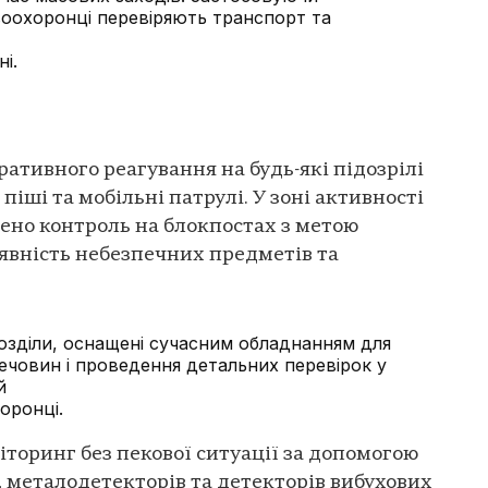
оохоронці перевіряють транспорт та
і.
ративного реагування на будь-які підозрілі
піші та мобільні патрулі. У зоні активності
ено контроль на блокпостах з метою
явність небезпечних предметів та
озділи, оснащені сучасним обладнанням для
ечовин і проведення детальних перевірок у
й
оронці.
іторинг без пекової ситуації за допомогою
 металодетекторів та детекторів вибухових