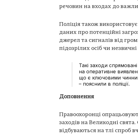
речовин на входах до важлив
Поліція також використовує 
даних про потенційні загро
джерел та сигналів від гро
підозрілих осіб чи незвичні 
Такі заходи спрямовані
на оперативне виявленн
що є ключовими чинник
– пояснили в поліції.
Доповнення
Правоохоронці опрацьовуют
заходів на Великодні свята.
відбуваються на тлі спроб в