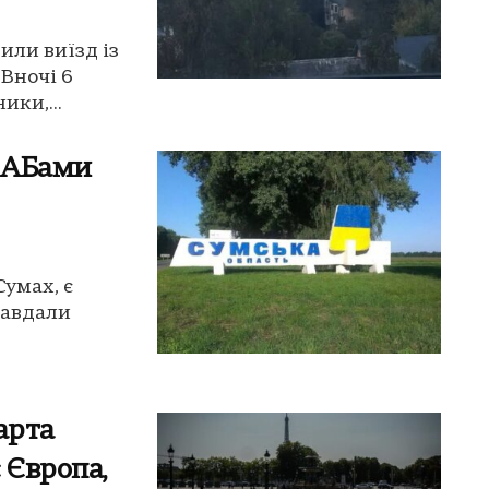
или виїзд із
 Вночі 6
ики,...
КАБами
умах, є
завдали
арта
 Європа,