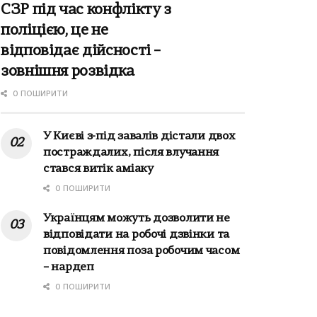
СЗР під час конфлікту з
поліцією, це не
відповідає дійсності –
зовнішня розвідка
0 ПОШИРИТИ
У Києві з-під завалів дістали двох
постраждалих, після влучання
стався витік аміаку
0 ПОШИРИТИ
Українцям можуть дозволити не
відповідати на робочі дзвінки та
повідомлення поза робочим часом
– нардеп
0 ПОШИРИТИ