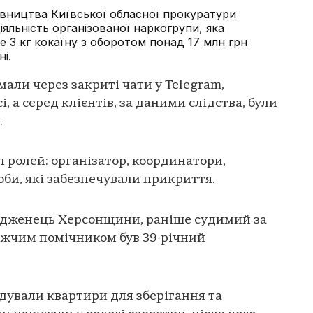
івництва Київської обласної прокуратури
яльність організованої наркогрупи, яка
 3 кг кокаїну з оборотом понад 17 млн грн
і.
ли через закриті чати у Telegram,
, а серед клієнтів, за даними слідства, були
.
л ролей: організатор, координатори,
оби, які забезпечували прикриття.
родженець Херсонщини, раніше судимий за
ижчим помічником був 39-річний
ндували квартири для зберігання та