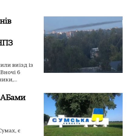
нів
 НПЗ
или виїзд із
 Вночі 6
ики,...
КАБами
умах, є