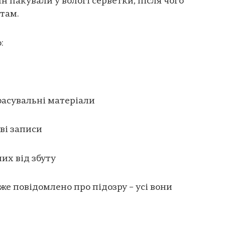
н пакували у вологі серветки, після чого
там.
:
 фасувальні матеріали
ові записи
них від збуту
же повідомлено про підозру – усі вони