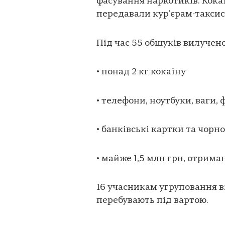
фасування наркотиків. Кокаї
передавали кур’єрам-таксис
Під час 55 обшуків вилучено
• понад 2 кг кокаїну
• телефони, ноутбуки, ваги,
• банківські картки та чорн
• майже 1,5 млн грн, отрима
16 учасникам угруповання в
перебувають під вартою.