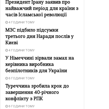
Президент Ірану заявив про
найважчий період для країни з
часів Ісламської революції
4 ГОДИНИ ТОМУ
МЗС підбило підсумки
третього дня Наради послів у
Києві
4 ГОДИНИ ТОМУ
У Німеччині зірвали замах на
керівника виробника
безпілотників для України
6 ГОДИНИ ТОМУ
Туреччина зробила крок до
завершення 40-річного
конфлікту з РПК
6 ГОДИНИ ТОМУ