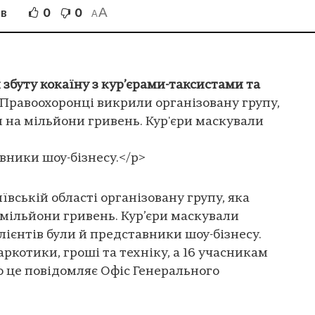
A
0
0
ІВ
A
збуту кокаїну з кур’єрами-таксистами та
Правоохоронці викрили організовану групу,
н на мільйони гривень. Кур'єри маскували
вники шоу-бізнесу.</p>
вській області організовану групу, яка
 мільйони гривень. Кур’єри маскували
клієнтів були й представники шоу-бізнесу.
ркотики, гроші та техніку, а 16 учасникам
о це повідомляє Офіс Генерального