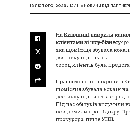
13 ЛЮТОГО, 2026 / 12:11
в
НОВИНИ ВІД ПАРТНЕР
На Київщині викрили канал 
клієнтами зі шоу-бізнесу
<p>
яка щомісяця збувала кокаї
доставку під таксі, а
серед клієнтів були предста
Правоохоронці викрили в Киї
щомісяця збувала кокаїн на
доставку під таксі, а серед 
Під час обшуків вилучили на
повідомили про підозру. Пр
прокурора, пише
УНН.