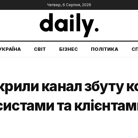
Четвер, 6 Серпня, 2026
УКРАЇНА
СВІТ
БІЗНЕС
ПОЛІТИКА
С
крили канал збуту ко
истами та клієнтами