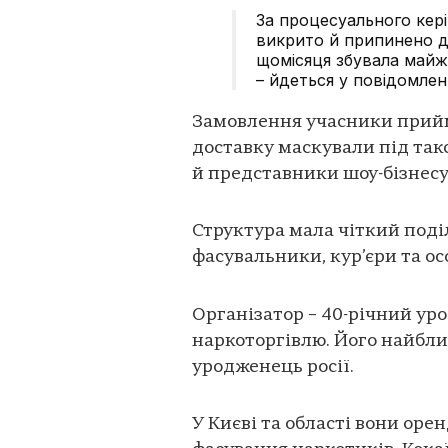
За процесуального кер
викрито й припинено ді
щомісяця збувала майже
– йдеться у повідомленн
Замовлення учасники прийма
доставку маскували під таксі
й представники шоу-бізнесу
Структура мала чіткий поді
фасувальники, кур’єри та ос
Організатор – 40-річний у
наркоторгівлю. Його найбл
уродженець росії.
У Києві та області вони оре