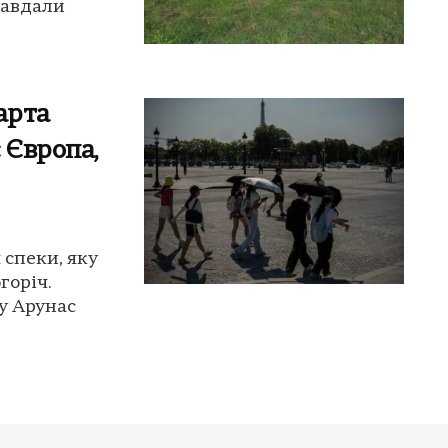
завдали
арта
 Європа,
 спеки, яку
горіч.
у Арунас