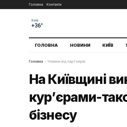
Головна
Контакти
Київ
+36°
ГОЛОВНА
НОВИНИ
КИЇВ
Головна
Новини від партнерів
На Київщині ви
кур’єрами-такс
бізнесу