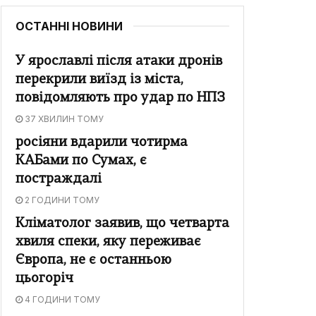
ОСТАННІ НОВИНИ
У ярославлі після атаки дронів
перекрили виїзд із міста,
повідомляють про удар по НПЗ
37 ХВИЛИН ТОМУ
росіяни вдарили чотирма
КАБами по Сумах, є
постраждалі
2 ГОДИНИ ТОМУ
Кліматолог заявив, що четварта
хвиля спеки, яку переживає
Європа, не є останньою
цьогоріч
4 ГОДИНИ ТОМУ