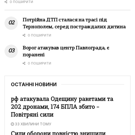
0 ПОШИРИТИ
Потрійна ДТП сталася на трасі під
Тернополем, серед постраждалих дитина
0 ПОШИРИТИ
Ворог атакував центр Павлограда, є
поранені
0 ПОШИРИТИ
ОСТАННІ НОВИНИ
рф атакувала Одещину ракетами та
202 дронами, 174 БПЛА збито –
Повітряні сили
33 ХВИЛИНИ ТОМУ
Сили оборони повністю знищили