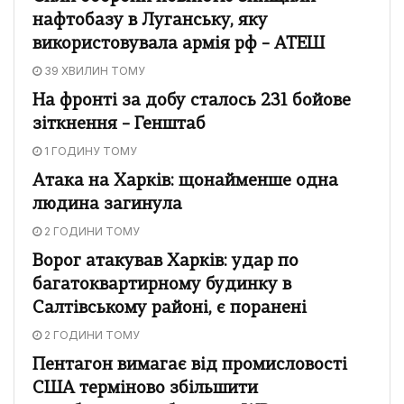
нафтобазу в Луганську, яку
використовувала армія рф – АТЕШ
39 ХВИЛИН ТОМУ
На фронті за добу сталось 231 бойове
зіткнення – Генштаб
1 ГОДИНУ ТОМУ
Атака на Харків: щонайменше одна
людина загинула
2 ГОДИНИ ТОМУ
Ворог атакував Харків: удар по
багатоквартирному будинку в
Салтівському районі, є поранені
2 ГОДИНИ ТОМУ
Пентагон вимагає від промисловості
США терміново збільшити