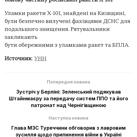
бойову частину російської ракети Х-101
Уламки ракети Х-101, знайдені на Київщині,
були безпечно вилучені фахівцями ДСНС для
подальшого знищення. Рятувальники
закликають
бути обережними з уламками ракет та БПЛА.
Источник
:
УНН
Попередня новина
Зустріч у Берліні: Зеленський подякував
Штайнмаєру за передачу систем ППО та його
патронат над Чернігівщиною
Наступна новина
Глава МЗС Туреччини обговорив з лавровим
зусилля щодо припинення війни в Україні