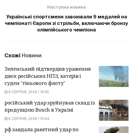
Наступна новина
Українські спортсмени завоювали 9 медалей на
чемпіонаті Європи зі стрільби, включаючи бронзу
олімпійського чемпіона
Схожі
Новини
Зеленський підтвердив ураження
двох російських НПЗ, катерів і
суден "тіньового флоту"
6 СЕРПНЯ, 2026 / 10:55
російський удар зруйнував склад із
продукцією Bosch в Україні
6 СЕРПНЯ, 2026 / 10:54
рф завдала ракетний удар по