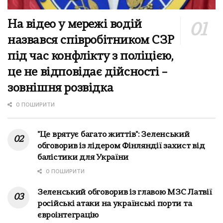
На відео у мережі водій
назвався співробітником СЗР
під час конфлікту з поліцією,
це не відповідає дійсності –
зовнішня розвідка
0 ПОШИРИТИ
"Це врятує багато життів": Зеленський
обговорив із лідером Фінляндії захист від
балістики для України
0 ПОШИРИТИ
Зеленський обговорив із главою МЗС Латвії
російські атаки на українські порти та
євроінтеграцію