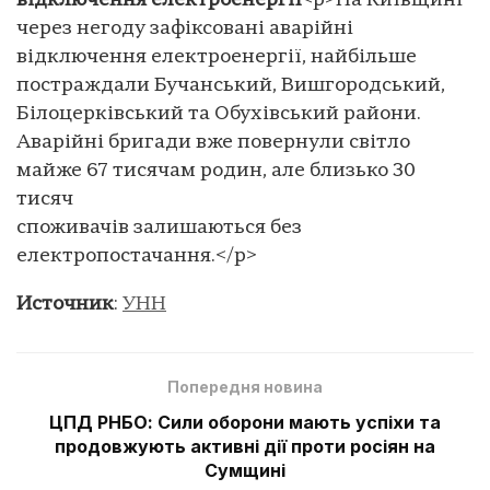
відключення електроенергії
<p>На Київщині
через негоду зафіксовані аварійні
відключення електроенергії, найбільше
постраждали Бучанський, Вишгородський,
Білоцерківський та Обухівський райони.
Аварійні бригади вже повернули світло
майже 67 тисячам родин, але близько 30
тисяч
споживачів залишаються без
електропостачання.</p>
Источник
:
УНН
Попередня новина
ЦПД РНБО: Сили оборони мають успіхи та
продовжують активні дії проти росіян на
Сумщині