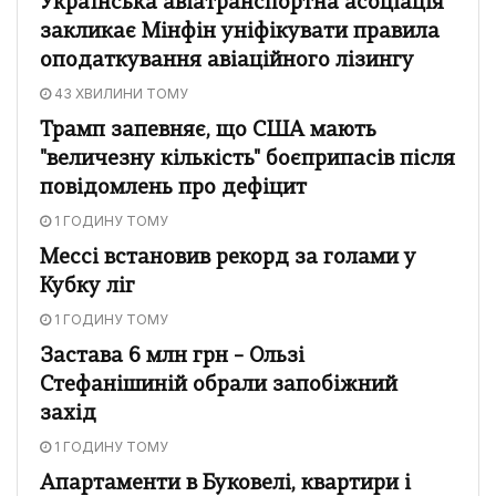
Українська авіатранспортна асоціація
закликає Мінфін уніфікувати правила
оподаткування авіаційного лізингу
43 ХВИЛИНИ ТОМУ
Трамп запевняє, що США мають
"величезну кількість" боєприпасів після
повідомлень про дефіцит
1 ГОДИНУ ТОМУ
Мессі встановив рекорд за голами у
Кубку ліг
1 ГОДИНУ ТОМУ
Застава 6 млн грн – Ользі
Стефанішиній обрали запобіжний
захід
1 ГОДИНУ ТОМУ
Апартаменти в Буковелі, квартири і