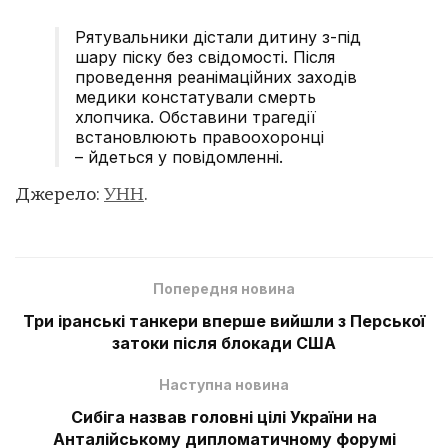
Рятувальники дістали дитину з-під
шару піску без свідомості. Після
проведення реанімаційних заходів
медики констатували смерть
хлопчика. Обставини трагедії
встановлюють правоохоронці
– йдеться у повідомленні.
Джерело:
УНН
.
Попередня новина
Три іранські танкери вперше вийшли з Перської
затоки після блокади США
Наступна новина
Сибіга назвав головні цілі України на
Анталійському дипломатичному форумі