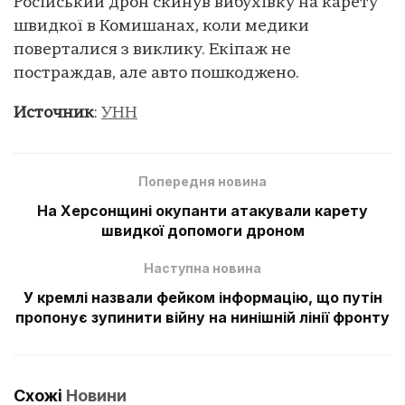
Російський дрон скинув вибухівку на карету
швидкої в Комишанах, коли медики
поверталися з виклику. Екіпаж не
постраждав, але авто пошкоджено.
Источник
:
УНН
Попередня новина
На Херсонщині окупанти атакували карету
швидкої допомоги дроном
Наступна новина
У кремлі назвали фейком інформацію, що путін
пропонує зупинити війну на нинішній лінії фронту
Схожі
Новини