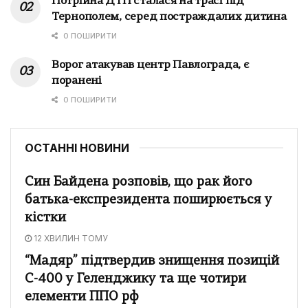
Потрійна ДТП сталася на трасі під
Тернополем, серед постраждалих дитина
0 ПОШИРИТИ
Ворог атакував центр Павлограда, є
поранені
0 ПОШИРИТИ
ОСТАННІ НОВИНИ
Син Байдена розповів, що рак його
батька-експрезидента поширюється у
кістки
12 ХВИЛИН ТОМУ
“Мадяр” підтвердив знищення позицій
С-400 у Геленджику та ще чотири
елементи ППО рф