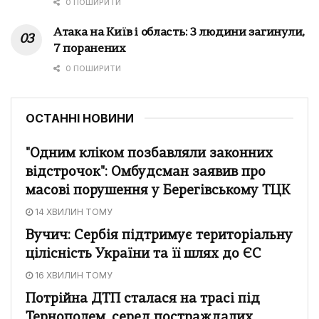
0 ПОШИРИТИ
Атака на Київ і область: 3 людини загинули,
7 поранених
0 ПОШИРИТИ
ОСТАННІ НОВИНИ
"Одним кліком позбавляли законних
відстрочок": Омбудсман заявив про
масові порушення у Берегівському ТЦК
14 ХВИЛИН ТОМУ
Вучич: Сербія підтримує територіальну
цілісність України та її шлях до ЄС
16 ХВИЛИН ТОМУ
Потрійна ДТП сталася на трасі під
Тернополем, серед постраждалих