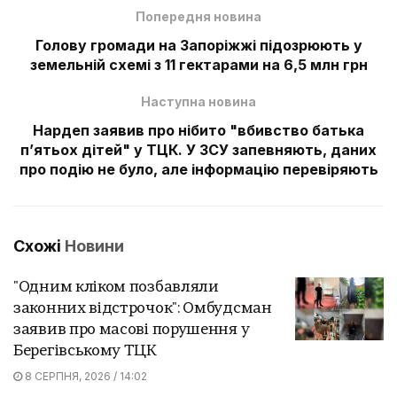
Попередня новина
Голову громади на Запоріжжі підозрюють у
земельній схемі з 11 гектарами на 6,5 млн грн
Наступна новина
Нардеп заявив про нібито "вбивство батька
п’ятьох дітей" у ТЦК. У ЗСУ запевняють, даних
про подію не було, але інформацію перевіряють
Схожі
Новини
"Одним кліком позбавляли
законних відстрочок": Омбудсман
заявив про масові порушення у
Берегівському ТЦК
8 СЕРПНЯ, 2026 / 14:02