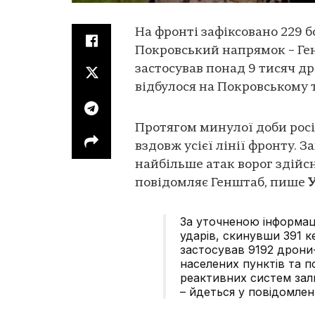
На фронті зафіксовано 229 
Покровський напрямок – Генш
застосував понад 9 тисяч д
відбулося на Покровському 
Протягом минулої доби росі
вздовж усієї лінії фронту. 
найбільше атак ворог здійс
повідомляє Генштаб, пише
За уточненою інформац
ударів, скинувши 391 к
застосував 9192 дрони-
населених пунктів та по
реактивних систем за
– йдеться у повідомленн