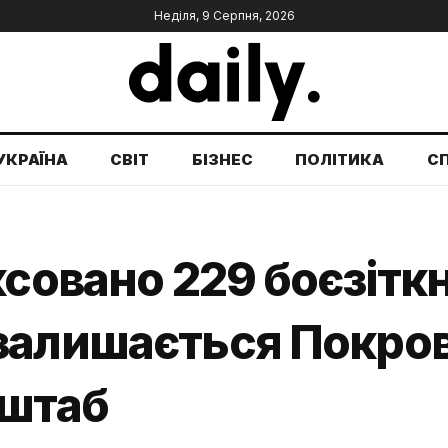
Неділя, 9 Серпня, 2026
УКРАЇНА
СВІТ
БІЗНЕС
ПОЛІТИКА
С
ксовано 229 боєзітк
залишається Покро
нштаб