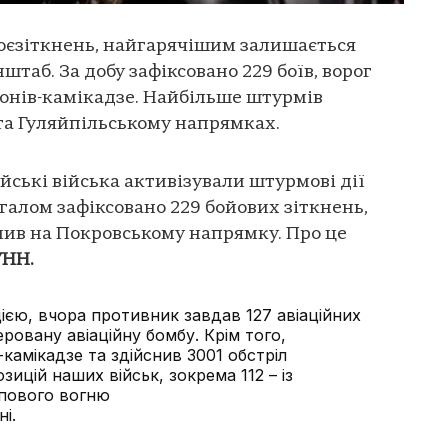
боєзіткнень, найгарячішим залишається
таб. За добу зафіксовано 229 боїв, ворог
ронів-камікадзе. Найбільше штурмів
та Гуляйпільському напрямках.
йські війська активізували штурмові дії
Загалом зафіксовано 229 бойових зіткнень,
нив на Покровському напрямку. Про це
УНН.
ією, вчора противник завдав 127 авіаційних
еровану авіаційну бомбу. Крім того,
камікадзе та здійснив 3001 обстріл
зицій наших військ, зокрема 112 – із
лпового вогню
і.