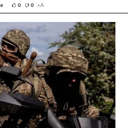
A
0
0
ІВ
A