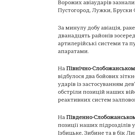
Ворожих авіаударів зазнали,
Пустогород, Лужки, Бруски С
За минулу добу авіація, рак
дванадцять районів зосере
артилерійські системи та 
апаратами.
На
Північно-Слобожанськом
відбулося два бойових зіткн
ударів із застосуванням дев
обстріли позицій наших війс
реактивних систем залпово
На
Південно-Слобожансько
позиції наших підрозділів 
Ізбицьке, Зибине та в бік Л