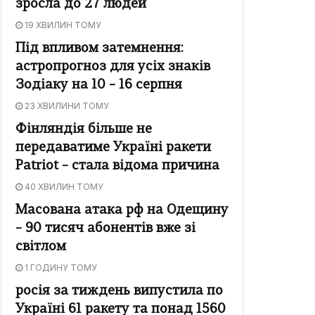
зросла до 27 людей
19 ХВИЛИН ТОМУ
Під впливом затемнення:
астропрогноз для усіх знаків
Зодіаку на 10 – 16 серпня
23 ХВИЛИНИ ТОМУ
Фінляндія більше не
передаватиме Україні ракети
Patriot – стала відома причина
40 ХВИЛИН ТОМУ
Масована атака рф на Одещину
– 90 тисяч абонентів вже зі
світлом
1 ГОДИНУ ТОМУ
росія за тиждень випустила по
Україні 61 ракету та понад 1560