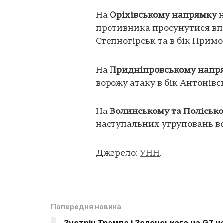
На
Оріхівському напрямку
н
противника просунутися впе
Степногірськ та в бік Примо
На
Придніпровському напр
ворожу атаку в бік Антонівс
На
Волинському та Поліськ
наступальних угруповань во
Джерело:
УНН
.
Попередня новина
Зустріч Трампа і Зеленського на G7 н