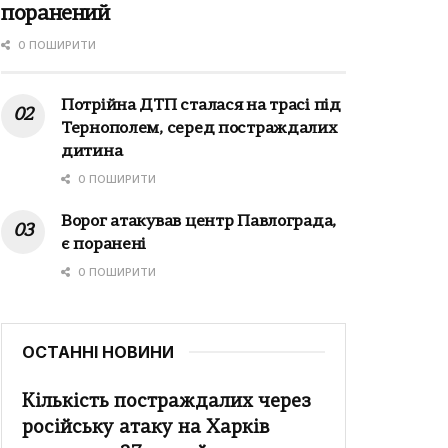
поранений
0 ПОШИРИТИ
Потрійна ДТП сталася на трасі під
Тернополем, серед постраждалих
дитина
0 ПОШИРИТИ
Ворог атакував центр Павлограда,
є поранені
0 ПОШИРИТИ
ОСТАННІ НОВИНИ
Кількість постраждалих через
російську атаку на Харків