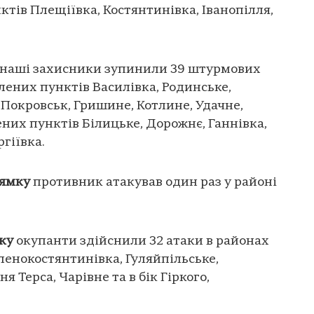
ктів Плещіївка, Костянтинівка, Іванопілля,
наші захисники зупинили 39 штурмових
лених пунктів Василівка, Родинське,
Покровськ, Гришине, Котлине, Удачне,
ених пунктів Білицьке, Дорожнє, Ганнівка,
гіївка.
рямку
противник атакував один раз у районі
ку
окупанти здійснили 32 атаки в районах
ленокостянтинівка, Гуляйпільське,
я Терса, Чарівне та в бік Гіркого,