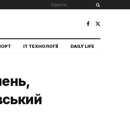
ПОРТ
IT ТЕХНОЛОГІЇ
DAILY LIFE
нень,
вський