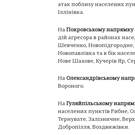
атак поблизу населених пун
Іллінівка.
На
Покровському напрямку
дій агресора в районах насе
Шевченко, Новопідгородне, 
Новопавлівка та в бік насел
Нове Шахове, Кучерів Яр, Сер
На
Олександрівському нап
Вороного.
На
Гуляйпільськ
ому напрям
населених пунктів Рибне, О
Тернувате, Залізничне, Верхн
Добропілля, Воздвижівки.