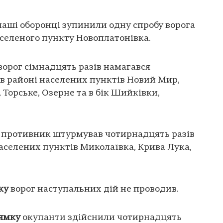
аші оборонці зупинили одну спробу ворога
аселеного пункту Новоплатонівка.
ворог сімнадцять разів намагався
в районі населених пунктів Новий Мир,
Торське, Озерне та в бік Шийківки,
противник штурмував чотирнадцять разів
 населених пунктів Миколаївка, Крива Лука,
ку
ворог наступальних дій не проводив.
ямку
окупанти здійснили чотирнадцять