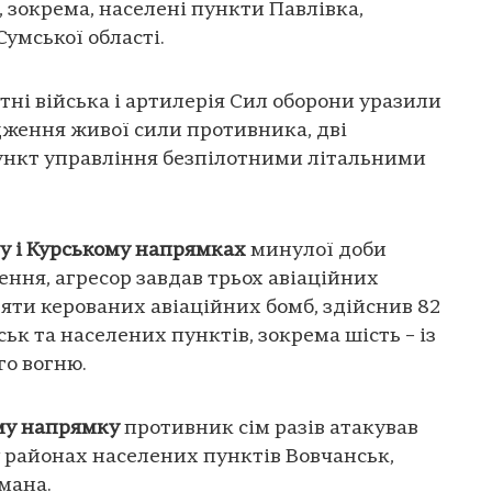
 зокрема, населені пункти Павлівка,
умської області.
етні війська і артилерія Сил оборони уразили
дження живої сили противника, дві
пункт управління безпілотними літальними
у і Курському напрямках
минулої доби
ення, агресор завдав трьох авіаційних
’яти керованих авіаційних бомб, здійснив 82
ьк та населених пунктів, зокрема шість – із
го вогню.
му напрямку
противник сім разів атакував
у районах населених пунктів Вовчанськ,
имана.