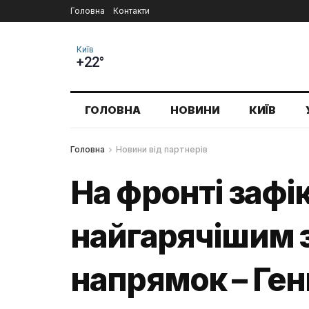
Головна
Контакти
Київ
+22°
ГОЛОВНА
НОВИНИ
КИЇВ
Головна
Новини від партнерів
На фронті зафі
найгарячішим 
напрямок – Ге