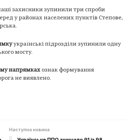
аші захисники зупинили три спроби
ред у районах населених пунктів Степове,
рська.
ямку
українські підрозділи зупинили одну
ького мосту.
ому напрямках
ознак формування
рога не виявлено.
Наступна новина
е
Українське ППО знищило 91 із 98