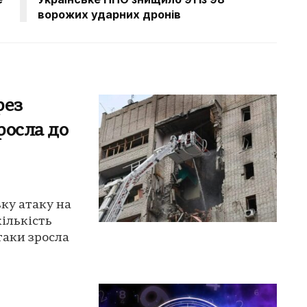
ворожих ударних дронів
рез
росла до
ку атаку на
кількість
таки зросла