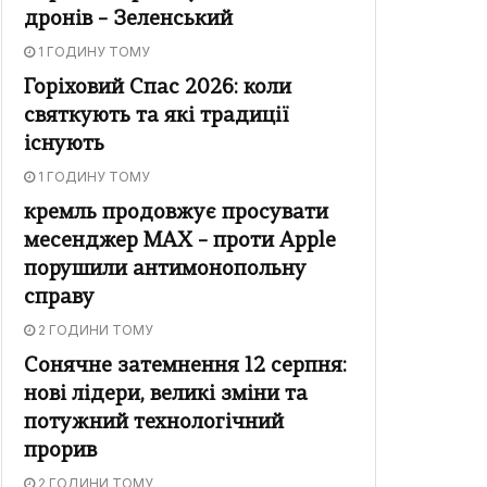
дронів – Зеленський
1 ГОДИНУ ТОМУ
Горіховий Спас 2026: коли
святкують та які традиції
існують
1 ГОДИНУ ТОМУ
кремль продовжує просувати
месенджер MAX – проти Apple
порушили антимонопольну
справу
2 ГОДИНИ ТОМУ
Сонячне затемнення 12 серпня:
нові лідери, великі зміни та
потужний технологічний
прорив
2 ГОДИНИ ТОМУ