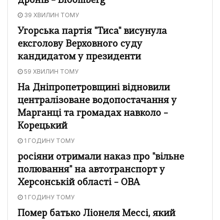
дронів – Bloomberg
39 ХВИЛИН ТОМУ
Угорська партія "Тиса" висунула
ексголову Верховного суду
кандидатом у президенти
59 ХВИЛИН ТОМУ
На Дніпропетровщині відновили
централізоване водопостачання у
Марганці та громадах навколо –
Корецький
1 ГОДИНУ ТОМУ
росіяни отримали наказ про "вільне
полювання" на автотранспорт у
Херсонській області – ОВА
1 ГОДИНУ ТОМУ
Помер батько Ліонеля Мессі, який