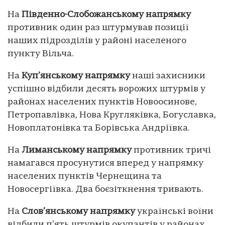
На
Південно-Слобожанському напрямку
противник один раз штурмував позиції
наших підрозділів у районі населеного
пункту Вільча.
На
Куп’янському напрямку
наші захисники
успішно відбили десять ворожих штурмів у
районах населених пунктів Новоосинове,
Петропавлівка, Нова Кругляківка, Богуславка,
Новоплатонівка та Борівська Андріївка.
На
Лиманському напрямку
противник тричі
намагався просунутися вперед у напрямку
населених пунктів Чернещина та
Новосергіївка. Два боєзіткнення тривають.
На
Слов’янському напрямку
українські воїни
відбили п’ять штурмів окупантів у районах