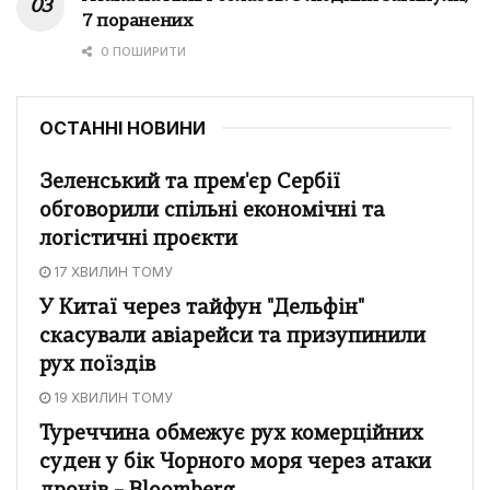
7 поранених
0 ПОШИРИТИ
ОСТАННІ НОВИНИ
Зеленський та прем'єр Сербії
обговорили спільні економічні та
логістичні проєкти
17 ХВИЛИН ТОМУ
У Китаї через тайфун "Дельфін"
скасували авіарейси та призупинили
рух поїздів
19 ХВИЛИН ТОМУ
Туреччина обмежує рух комерційних
суден у бік Чорного моря через атаки