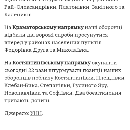
Рай–Олександрівки, Платонівки, Закітного та
Калеників.
На
Краматорському напрямку
наші оборонці
відбили дві ворожі спроби просунутися
вперед у районах населених пунктів
Федорівка Друга та Миколаївка.
На
Костянтинівському напрямку
окупанти
сьогодні 22 рази штурмували позиції наших
оборонців поблизу Костянтинівки, Плещіївки,
Клебан-Бика, Степанівки, Русиного Яру,
Новопавлівки та Софіївки. Два боєзіткнення
тривають донині.
Джерело:
УНН
.