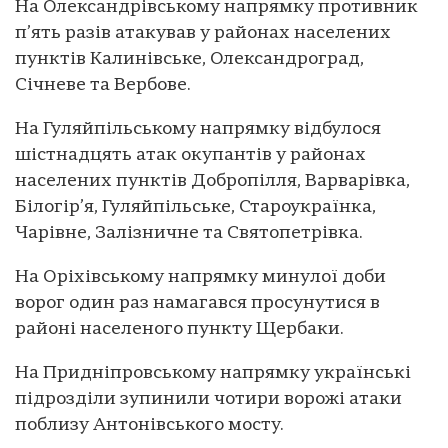
На Олександрівському напрямку противник
п’ять разів атакував у районах населених
пунктів Калинівське, Олександроград,
Січневе та Вербове.
На Гуляйпільському напрямку відбулося
шістнадцять атак окупантів у районах
населених пунктів Добропілля, Варварівка,
Білогір’я, Гуляйпільське, Староукраїнка,
Чарівне, Залізничне та Святопетрівка.
На Оріхівському напрямку минулої доби
ворог один раз намагався просунутися в
районі населеного пункту Щербаки.
На Придніпровському напрямку українські
підрозділи зупинили чотири ворожі атаки
поблизу Антонівського мосту.