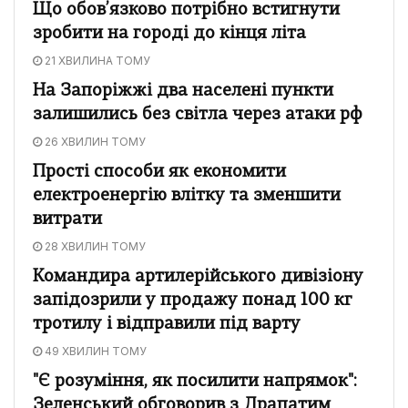
Що обов’язково потрібно встигнути
зробити на городі до кінця літа
21 ХВИЛИНА ТОМУ
На Запоріжжі два населені пункти
залишились без світла через атаки рф
26 ХВИЛИН ТОМУ
Прості способи як економити
електроенергію влітку та зменшити
витрати
28 ХВИЛИН ТОМУ
Командира артилерійського дивізіону
запідозрили у продажу понад 100 кг
тротилу і відправили під варту
49 ХВИЛИН ТОМУ
"Є розуміння, як посилити напрямок":
Зеленський обговорив з Драпатим