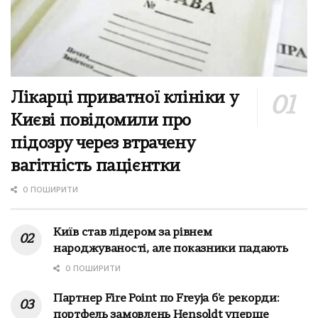
Лікарці приватної клініки у
Києві повідомили про
підозру через втрачену
вагітність пацієнтки
0 ПОШИРИТИ
Київ став лідером за рівнем
народжуваності, але показники падають
0 ПОШИРИТИ
Партнер Fire Point по Freyja б'є рекорди:
портфель замовлень Hensoldt уперше