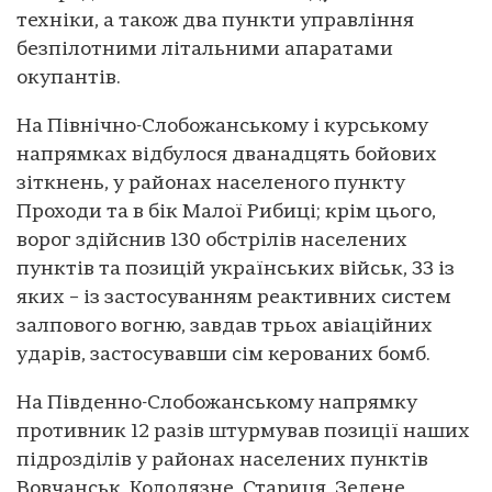
техніки, а також два пункти управління
безпілотними літальними апаратами
окупантів.
На Північно-Слобожанському і курському
напрямках відбулося дванадцять бойових
зіткнень, у районах населеного пункту
Проходи та в бік Малої Рибиці; крім цього,
ворог здійснив 130 обстрілів населених
пунктів та позицій українських військ, 33 із
яких – із застосуванням реактивних систем
залпового вогню, завдав трьох авіаційних
ударів, застосувавши сім керованих бомб.
На Південно-Слобожанському напрямку
противник 12 разів штурмував позиції наших
підрозділів у районах населених пунктів
Вовчанськ, Колодязне, Стариця, Зелене,