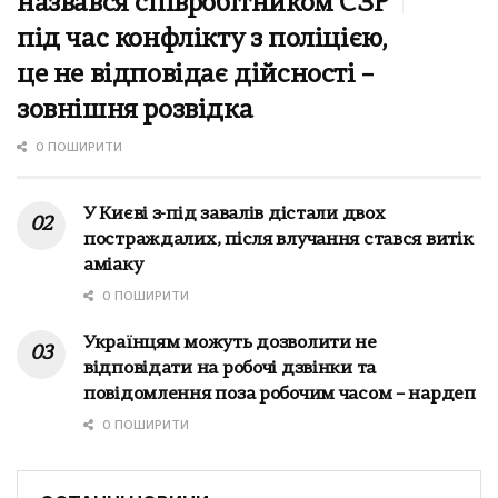
назвався співробітником СЗР
під час конфлікту з поліцією,
це не відповідає дійсності –
зовнішня розвідка
0 ПОШИРИТИ
У Києві з-під завалів дістали двох
постраждалих, після влучання стався витік
аміаку
0 ПОШИРИТИ
Українцям можуть дозволити не
відповідати на робочі дзвінки та
повідомлення поза робочим часом – нардеп
0 ПОШИРИТИ