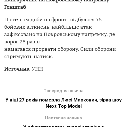
найгарячіше на Покровському напрямку –
Генштаб
Протягом доби на фронті відбулося 75
бойових зіткнень, найбільше атак
зафіксовано на Покровському напрямку, де
ворог 26 разів
намагався прорвати оборону. Сили оборони
стримують натиск.
Источник
:
УНН
Попередня новина
У віці 27 років померла Люсі Маркович, зірка шоу
Next Top Model
Наступна новина
У рф розпочалась зустріч путіна з