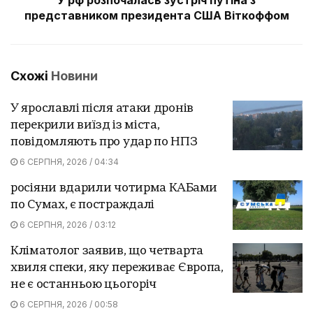
представником президента США Віткоффом
Схожі
Новини
У ярославлі після атаки дронів
перекрили виїзд із міста,
повідомляють про удар по НПЗ
6 СЕРПНЯ, 2026 / 04:34
росіяни вдарили чотирма КАБами
по Сумах, є постраждалі
6 СЕРПНЯ, 2026 / 03:12
Кліматолог заявив, що четварта
хвиля спеки, яку переживає Європа,
не є останньою цьогоріч
6 СЕРПНЯ, 2026 / 00:58