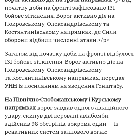
ворог активно діє на трьох напрямках
<p>Від
початку доби на фронті зафіксовано 131
бойове зіткнення. Ворог активно діє на
Покровському, Олександрівському та
Костянтинівському напрямках, де Сили
оборони відбили численні атаки.</p>
Загалом від початку доби на фронті відбулося
131 бойове зіткнення. Ворог активно діє на
Покровському, Олександрівському
та Костянтинівському напрямках, передає
УНН
із посиланням на зведення Генштабу.
На Північно-Слобожанському і Курському
напрямках
ворог завдав одного авіаційного
удару, скинув дві керовані авіабомби,
здійснив 98 обстрілів, зокрема один — із
реактивних систем залпового вогню.