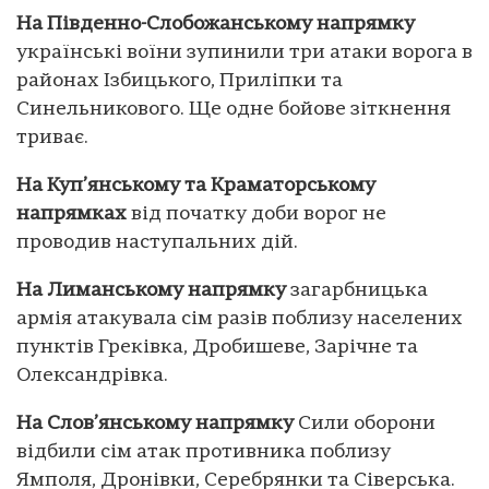
На Південно-Слобожанському напрямку
українські воїни зупинили три атаки ворога в
районах Ізбицького, Приліпки та
Синельникового. Ще одне бойове зіткнення
триває.
На Куп’янському та Краматорському
напрямках
від початку доби ворог не
проводив наступальних дій.
На Лиманському напрямку
загарбницька
армія атакувала сім разів поблизу населених
пунктів Греківка, Дробишеве, Зарічне та
Олександрівка.
На Слов’янському напрямку
Сили оборони
відбили сім атак противника поблизу
Ямполя, Дронівки, Серебрянки та Сіверська.