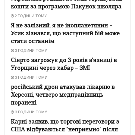
кошти за програмою Пакунок школяра
2 ГОДИНИ ТОМУ
Я не залізний, я не інопланетянин –
Усик зізнався, що наступний бій може
стати останнім
3 ГОДИНИ ТОМУ
Сіярто загрожує до 3 років в'язниці в
Угорщині через хабар – ЗМІ
3 ГОДИНИ ТОМУ
російський дрон атакував лікарню в
Херсоні, четверо медпрацівниць
поранені
3 ГОДИНИ ТОМУ
Карні заявив, що торгові переговори з
США відбуваються "неприємно" після