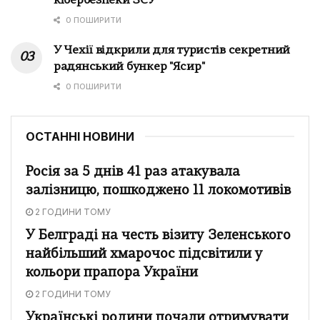
кібербезпеки ЗСУ
0 ПОШИРИТИ
У Чехії відкрили для туристів секретний
радянський бункер "Ясир"
0 ПОШИРИТИ
ОСТАННІ НОВИНИ
Росія за 5 днів 41 раз атакувала
залізницю, пошкоджено 11 локомотивів
2 ГОДИНИ ТОМУ
У Белграді на честь візиту Зеленського
найбільший хмарочос підсвітили у
кольори прапора України
2 ГОДИНИ ТОМУ
Українські родини почали отримувати