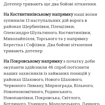
Дотепер тривають ще два бойові зіткнення.
На Костянтинівському напрямку
наші воїни
зупинили 13 наступальних дій ворога в
районах Щербинівки, Плещіївки,
Олександро-Шультиного, Костянтинівки,
Миколайпілля, Торського та у напрямку
Берестка і Софіївки. Два бойові зіткнення
тривають дотепер.
На Покровському напрямку
з початку доби
окупанти здійснили 46 спроб потіснити
наших захисників із займаних позицій у
районах Шахового, Нового Шахового,
Червоного Лиману, Мирнограда, Вільного,
Новоекономічного, Родинського,
Новопавлівки, Покровська, Світлого,
Котлиного, Удачного, Молодецького, Дачного.