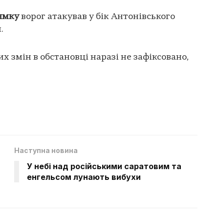
ямку
ворог атакував у бік Антонівського
.
 змін в обстановці наразі не зафіксовано,
Наступна новина
У небі над російськими саратовим та
енгельсом лунають вибухи