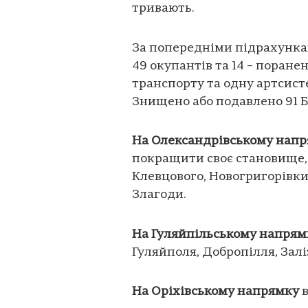
тривають.
За попередніми підрахункам
49 окупантів та 14 – поран
транспорту та одну артсист
Знищено або подавлено 91 Б
На Олександрівському нап
покращити своє становище, 
Клевцового, Новогригорівки 
Злагоди.
На Гуляйпільському напрям
Гуляйполя, Добропілля, Зал
На Оріхівському напрямку
в