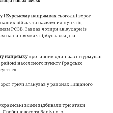
озицій наших військ
у і Курському напрямках
сьогодні ворог
 наших військ та населених пунктів,
нням РСЗВ. Завдав чотири авіаудари із
лом на напрямках відбувалося два
му напрямку
противник один раз штурмував
 районі населеного пункту Графське.
сується.
орог тричі атакував у районах Піщаного,
українські воїни відбивали три атаки
, Дробишевого та Зарічного.