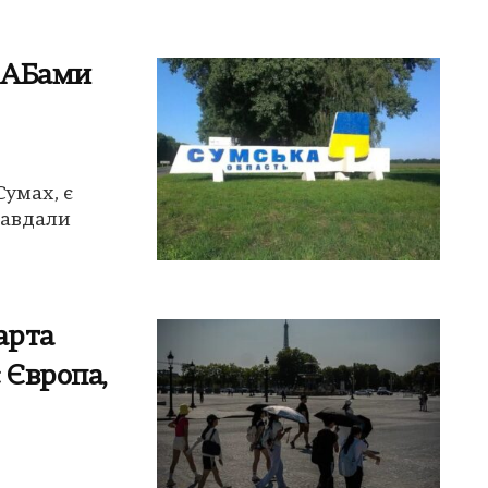
КАБами
умах, є
завдали
арта
 Європа,