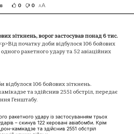
A
0
0
ІВ
A
ових зіткнень, ворог застосував понад 6 тис.
<p>Від початку доби відбулося 106 бойових
 одного ракетного удару та 52 авіаційних
би відбулося 106 бойових зіткнень.
камікадзе та здійснив 2551 обстріл, передає
ння Генштабу.
го ракетного удару із застосуванням трьох
ударів – скинув 122 керовані авіабомби. Крім
дрон-камікадзе та здійснив 2551 обстріл