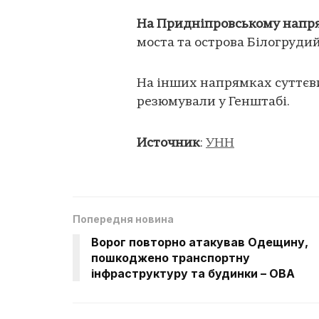
На Придніпровському напр
моста та острова Білогрудий
На інших напрямках суттєвих
резюмували у Генштабі.
Источник
:
УНН
Попередня новина
Ворог повторно атакував Одещину,
пошкоджено транспортну
інфраструктуру та будинки – ОВА