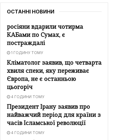
ОСТАННІ НОВИНИ
росіяни вдарили чотирма
КАБами по Сумах, є
постраждалі
1 ГОДИНУ ТОМУ
Кліматолог заявив, що четварта
хвиля спеки, яку переживає
Європа, не є останньою
цьогоріч
4 ГОДИНИ ТОМУ
Президент Ірану заявив про
найважчий період для країни з
часів Ісламської революції
4 ГОДИНИ ТОМУ