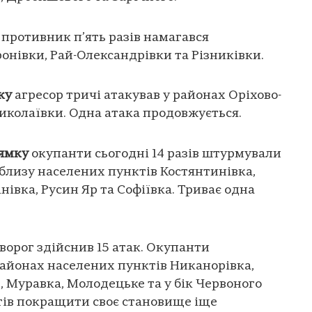
противник п’ять разів намагався
онівки, Рай-Олександрівки та Різниківки.
ку
агресор тричі атакував у районах Оріхово-
иколаївки. Одна атака продовжується.
рямку
окупанти сьогодні 14 разів штурмували
близу населених пунктів Костянтинівка,
нівка, Русин Яр та Софіївка. Триває одна
ворог здійснив 15 атак. Окупанти
районах населених пунктів Никанорівка,
, Муравка, Молодецьке та у бік Червоного
тів покращити своє становище іще