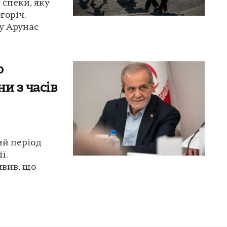
 спеки, яку
горіч.
у Арунас
о
и з часів
ий період
ї.
явив, що