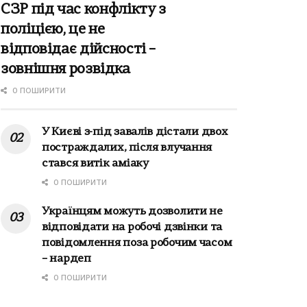
СЗР під час конфлікту з
поліцією, це не
відповідає дійсності –
зовнішня розвідка
0 ПОШИРИТИ
У Києві з-під завалів дістали двох
постраждалих, після влучання
стався витік аміаку
0 ПОШИРИТИ
Українцям можуть дозволити не
відповідати на робочі дзвінки та
повідомлення поза робочим часом
– нардеп
0 ПОШИРИТИ