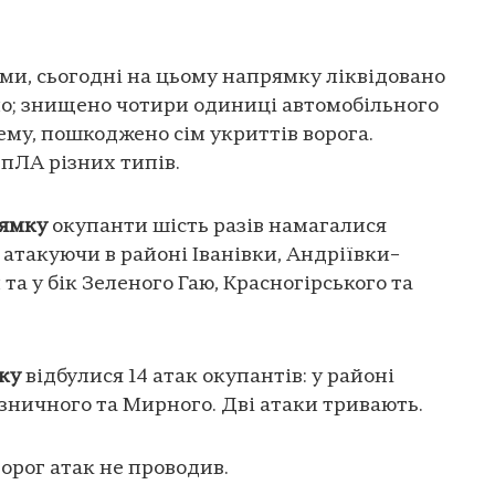
и, сьогодні на цьому напрямку ліквідовано
ено; знищено чотири одиниці автомобільного
ему, пошкоджено сім укриттів ворога.
пЛА різних типів.
рямку
окупанти шість разів намагалися
атакуючи в районі Іванівки, Андріївки–
та у бік Зеленого Гаю, Красногірського та
ку
відбулися 14 атак окупантів: у районі
ізничного та Мирного. Дві атаки тривають.
орог атак не проводив.