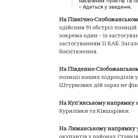
населених пунктів та п
– йдеться у зведенні.
На Північно-Слобожанськом
здійснив 91 обстріл позицій
зокрема один – із застосува
застосуванням 11 КАБ. Зага
боєзіткнення.
На Південно-Слобожансько
позиції наших підрозділів у
Штурмових дій зараз не фік
На Куп’янському напрямку
в
Курилівки та Ківшарівки.
На Лиманському напрямку
окупантів у районах Ставків