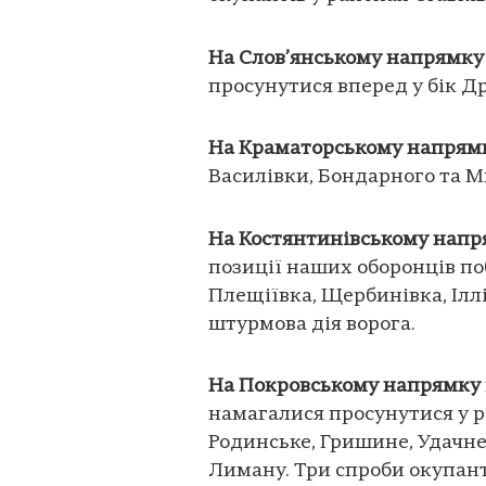
На Слов’янському напрямку
просунутися вперед у бік Др
На Краматорському напрям
Василівки, Бондарного та М
На Костянтинівському нап
позиції наших оборонців по
Плещіївка, Щербинівка, Іллі
штурмова дія ворога.
На Покровському напрямку
намагалися просунутися у 
Родинське, Гришине, Удачне
Лиману. Три спроби окупан