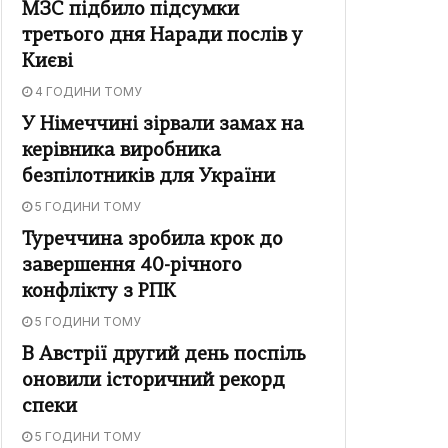
МЗС підбило підсумки
третього дня Наради послів у
Києві
4 ГОДИНИ ТОМУ
У Німеччині зірвали замах на
керівника виробника
безпілотників для України
5 ГОДИНИ ТОМУ
Туреччина зробила крок до
завершення 40-річного
конфлікту з РПК
5 ГОДИНИ ТОМУ
В Австрії другий день поспіль
оновили історичний рекорд
спеки
5 ГОДИНИ ТОМУ