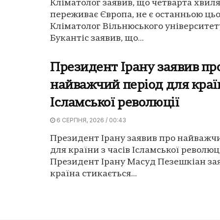
Кліматолог заявив, що четварта хвиля
переживає Європа, не є останньою цьо
Кліматолог Вільнюського університет
Букантіс заявив, що...
Президент Ірану заявив пр
найважчий період для країн
Ісламської революції
6 СЕРПНЯ, 2026 / 00:43
Президент Ірану заявив про найважч
для країни з часів Ісламської революці
Президент Ірану Масуд Пезешкіан за
країна стикається...