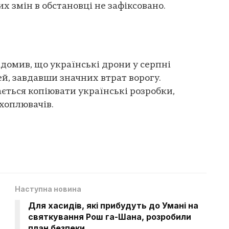
х змін в обстановці не зафіксовано.
домив, що українські дрони у серпні
ей, завдавши значних втрат ворогу.
ться копіювати українські розробки,
ехоплювачів.
Наступна новина
Для хасидів, які прибудуть до Умані на
святкування Рош га-Шана, розробили
план безпеки