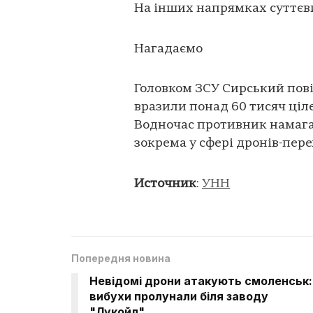
На інших напрямках суттєви
Нагадаємо
Головком ЗСУ Сирський пові
вразили понад 60 тисяч ціл
Водночас противник намагає
зокрема у сфері дронів-пер
Источник
:
УНН
Попередня новина
Невідомі дрони атакують смоленськ:
вибухи пролунали біля заводу
"Лукойл"