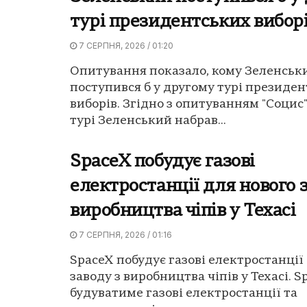
турі президентських вибор
7 СЕРПНЯ, 2026 / 01:20
Опитування показало, кому Зеленськ
поступився б у другому турі президе
виборів. Згідно з опитуванням "Социс"
турі Зеленський набрав...
SpaceX побудує газові
електростанції для нового 
виробництва чіпів у Техасі
7 СЕРПНЯ, 2026 / 01:16
SpaceX побудує газові електростанції
заводу з виробництва чіпів у Техасі. S
будуватиме газові електростанції та