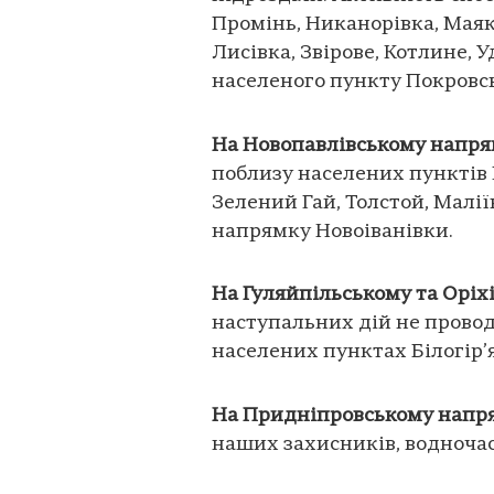
Промінь, Никанорівка, Маяк
Лисівка, Звірове, Котлине, 
населеного пункту Покровс
На Новопавлівському напр
поблизу населених пунктів Пі
Зелений Гай, Толстой, Малії
напрямку Новоіванівки.
На Гуляйпільському та Орі
наступальних дій не провод
населених пунктах Білогір’я
На Придніпровському напр
наших захисників, водночас