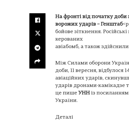
На фронті від початку доби 
ворожих ударів – Генштаб
<p
бойове зіткнення. Російські
керованих
авіабомб, а також здійснили
Між Силами оборони Україн
доби, 11 вересня, відбулося 
авіаційних ударів, скинувши
ударів дронами-камікадзе та
це пише
УНН
із посиланням
України.
Деталі