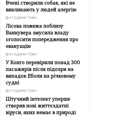
Вчені створили собак, які не
викликають у людей алергію
4 ГОДИНИ ТОМУ
Лісова пожежа поблизу
Ванкувера змусила владу
оголосити попередження про
евакуацію
4 ГОДИНИ ТОМУ
У Конго перевірили понад 300
пасажирів після підозри на
випадок Еболи на річковому
судні
5 ГОДИНИ ТОМУ
Штучний інтелект уперше
створив нові життєздатні
віруси, яких немає в природі