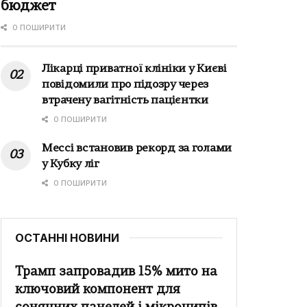
бюджет
0 ПОШИРИТИ
Лікарці приватної клініки у Києві
повідомили про підозру через
втрачену вагітність пацієнтки
0 ПОШИРИТИ
Мессі встановив рекорд за голами
у Кубку ліг
0 ПОШИРИТИ
ОСТАННІ НОВИНИ
Трамп запровадив 15% мито на
ключовий компонент для