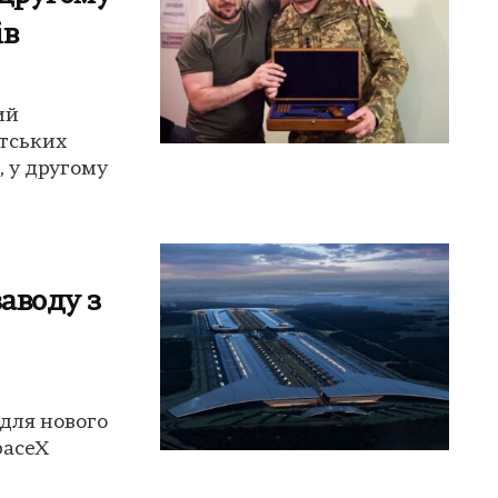
ів
ий
нтських
, у другому
заводу з
 для нового
paceX