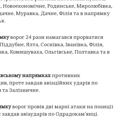
, Новоекономічне, Родинське, Миролюбівка,
Удачне, Муравка, Дачне, Філія та в напрямку
ьк.
ямку
ворог 24 рази намагався прорватися
ддубне, Ялта, Соснівка, Іванівка, Філія,
вка, Комишуваха, Ольгівське, Полтавка та в
хівському напрямках
противник
ив, проте завдав авіаційних ударів по
 та Залізничне.
ямку
ворог провів дві марні атаки на позиції
 завдав авіаударів по Одрадокам’янці.