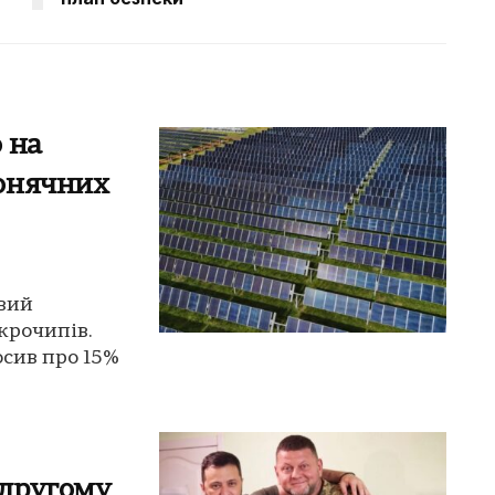
 на
онячних
вий
крочипів.
сив про 15%
 другому