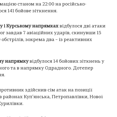
ацією станом на 22:00 на російсько-
ся 141 бойове зіткнення.
у і Курському напрямках
відбулося дві атаки
ог завдав 7 авіаційних ударів, скинувши 15
 обстрілів, зокрема два – із реактивних
му напрямку
відбулося 14 бойових зіткнень у
ного та в напрямку Одрадного. Дотепер
ня.
ротивник здійснив сім атак на позиції
в районах Куп’янська, Петропавлівки, Нової
Курилівки.