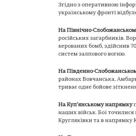
Згідно з оперативною інформ
українському фронті відбуло
На Північно-Слобожанськом
російських загарбників. Вор
керованих бомб, здійснив 70
систем залпового вогню.
На Південно-Слобожансько
районах Вовчанська, Амбар
триває одне бойове зіткнен
На Куп’янському напрямку
п
наших військ. Бої точилися 
Кругляківки та в напрямку 