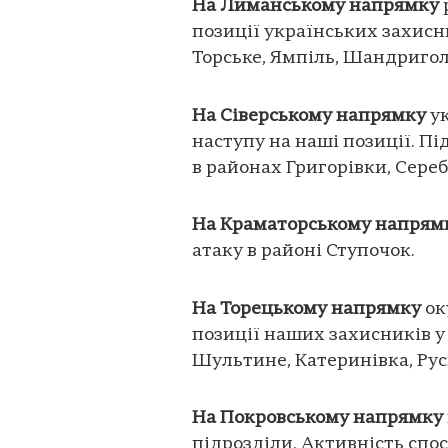
На Лиманському напрямку
позиції українських захисн
Торське, Ямпіль, Шандриго
На Сіверському напрямку
ук
наступу на наші позиції. П
в районах Григорівки, Сере
На Краматорському напрям
атаку в районі Ступочок.
На Торецькому напрямку
ок
позиції наших захисників у
Шультине, Катеринівка, Руси
На Покровському напрямку
підрозділи. Активність спо