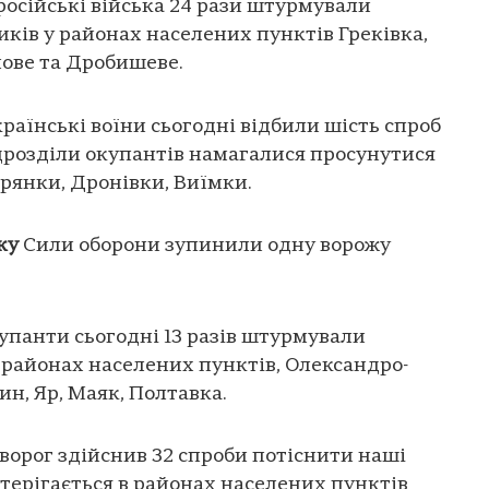
російські війська 24 рази штурмували
иків у районах населених пунктів Греківка,
лове та Дробишеве.
раїнські воїни сьогодні відбили шість спроб
ідрозділи окупантів намагалися просунутися
брянки, Дронівки, Виїмки.
ку
Сили оборони зупинили одну ворожу
упанти сьогодні 13 разів штурмували
 районах населених пунктів, Олександро-
н, Яр, Маяк, Полтавка.
ворог здійснив 32 спроби потіснити наші
стерігається в районах населених пунктів