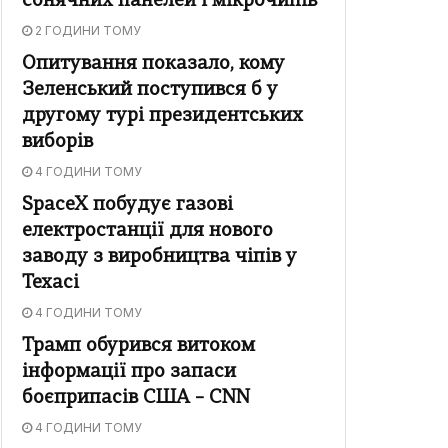
сонячних панелей і мікрочипів
2 ГОДИНИ ТОМУ
Опитування показало, кому
Зеленський поступився б у
другому турі президентських
виборів
4 ГОДИНИ ТОМУ
SpaceX побудує газові
електростанції для нового
заводу з виробництва чіпів у
Техасі
4 ГОДИНИ ТОМУ
Трамп обурився витоком
інформації про запаси
боєприпасів США – CNN
4 ГОДИНИ ТОМУ