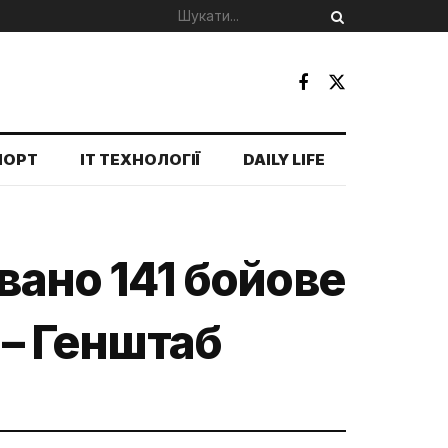
ПОРТ
IT ТЕХНОЛОГІЇ
DAILY LIFE
вано 141 бойове
 – Генштаб