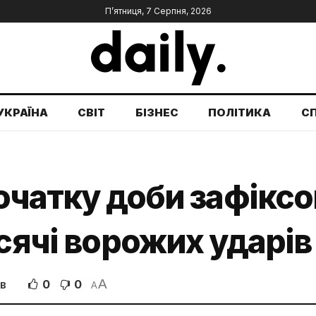
П’ятниця, 7 Серпня, 2026
УКРАЇНА
СВІТ
БІЗНЕС
ПОЛІТИКА
С
початку доби зафіксо
исячі ворожих ударів
A
0
0
ІВ
A