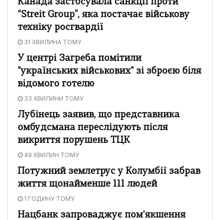
Канада застосувала санкції проти
“Streit Group”, яка постачає військову
техніку росгвардії
31 ХВИЛИНА ТОМУ
У центрі Загреба помітили
"українських військових" зі зброєю біля
відомого готелю
33 ХВИЛИНИ ТОМУ
Лубінець заявив, що представника
омбудсмана переслідують після
викриття порушень ТЦК
49 ХВИЛИН ТОМУ
Потужний землетрус у Колумбії забрав
життя щонайменше 111 людей
1 ГОДИНУ ТОМУ
Нацбанк запроваджує пом'якшення