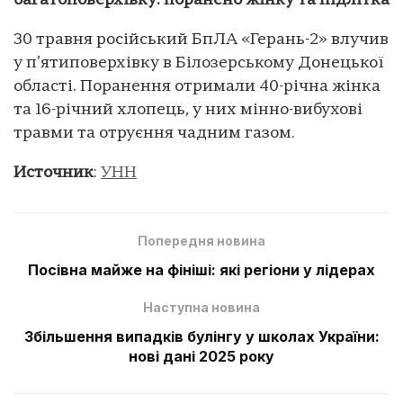
багатоповерхівку: поранено жінку та підлітка
30 травня російський БпЛА «Герань-2» влучив
у п’ятиповерхівку в Білозерському Донецької
області. Поранення отримали 40-річна жінка
та 16-річний хлопець, у них мінно-вибухові
травми та отруєння чадним газом.
Источник
:
УНН
Попередня новина
Посівна майже на фініші: які регіони у лідерах
Наступна новина
Збільшення випадків булінгу у школах України:
нові дані 2025 року