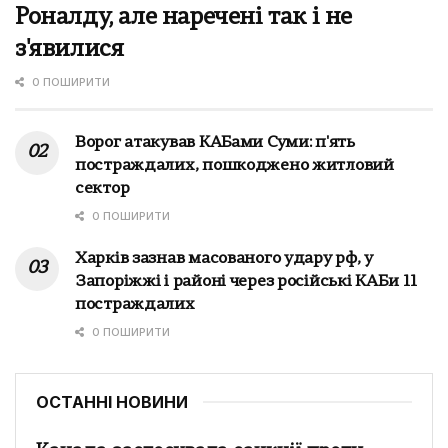
Роналду, але наречені так і не
з'явилися
0 ПОШИРИТИ
Ворог атакував КАБами Суми: п'ять
постраждалих, пошкоджено житловий
сектор
0 ПОШИРИТИ
Харків зазнав масованого удару рф, у
Запоріжжі і районі через російські КАБи 11
постраждалих
0 ПОШИРИТИ
ОСТАННІ НОВИНИ