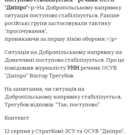
поступово стабілізується – речник ОСУВ
"Дніпро"
<p>На Добропільському напрямку
ситуація поступово стабілізується. Раніше
російські групи застосовували тактику
"просочування",
проникаючи за першу лінію оборони.</p>
Ситуація на Добропільському напрямку на
Донеччині поступово стабілізується. Про це
повідомив журналісту
УНН
речник ОСУВ
“Дніпро” Віктор Трегубов.
На запитання, чи ситуація на
Добропільському напрямку стабілізується,
Трегубов відповів: “Так, поступово”.
Контекст
12 серпня у СтратКомі ЗСУ та ОСУВ “Дніпро”,