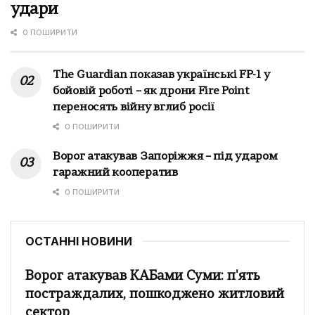
удари
0 ПОШИРИТИ
The Guardian показав українські FP-1 у
бойовій роботі – як дрони Fire Point
переносять війну вглиб росії
0 ПОШИРИТИ
Ворог атакував Запоріжжя – під ударом
гаражний кооператив
0 ПОШИРИТИ
ОСТАННІ НОВИНИ
Ворог атакував КАБами Суми: п'ять
постраждалих, пошкоджено житловий
сектор