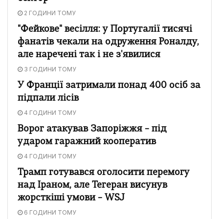
2 ГОДИНИ ТОМУ
"Фейкове" весілля: у Португалії тисячі
фанатів чекали на одруження Роналду,
але наречені так і не з'явилися
3 ГОДИНИ ТОМУ
У Франції затримали понад 400 осіб за
підпали лісів
4 ГОДИНИ ТОМУ
Ворог атакував Запоріжжя – під
ударом гаражний кооператив
4 ГОДИНИ ТОМУ
Трамп готувався оголосити перемогу
над Іраном, але Тегеран висунув
жорсткіші умови – WSJ
6 ГОДИНИ ТОМУ