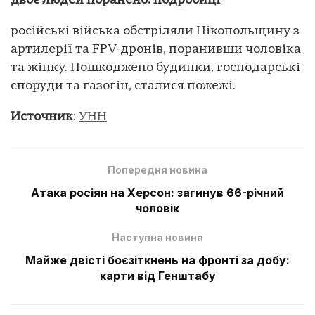
двоє людей поранено: подробиці
російські війська обстріляли Нікопольщину з
артилерії та FPV-дронів, поранивши чоловіка
та жінку. Пошкоджено будинки, господарські
споруди та газогін, сталися пожежі.
Источник
:
УНН
Попередня новина
Атака росіян на Херсон: загинув 66-річний
чоловік
Наступна новина
Майже двісті боєзіткнень на фронті за добу:
карти від Генштабу