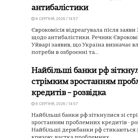
антибалістики
6 СЕРПНЯ, 2026 / 14:57
Єврокомісія відреагувала після заяви
щодо антибалістики. Речник Єврокомі
Уйварі заявив, що Україна визначає в
потреби в озброєнні та...
Найбільші банки рф зіткнул
стрімким зростанням про
кредитів – розвідка
6 СЕРПНЯ, 2026 / 14:57
Найбільші банки рф зіткнулися зі ст
зростанням проблемних кредитів - ро
Найбільші держбанки рф стикаються 
кризою: частка проблемних...