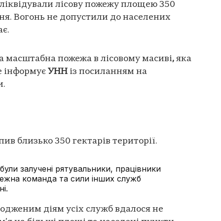
і ліквідували лісову пожежу площею 350
вня. Вогонь не допустили до населених
є.
а масштабна пожежа в лісовому масиві
,
яка
е інформує
УНН
із посиланням на
и.
пив близько 350 гектарів території.
я були залучені рятувальники, працівники
жежна команда та сили інших служб
і.
годженим діям усіх служб вдалося не