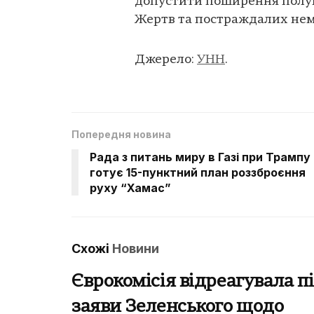
допустити поширення полум’
Жертв та постраждалих нем
Джерело:
УНН
.
Попередня новина
Рада з питань миру в Газі при Трампу
готує 15-пунктний план роззброєння
руху “Хамас”
Схожі
Новини
Єврокомісія відреагувала п
заяви Зеленського щодо