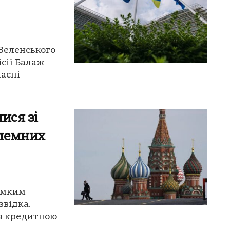
 Зеленського
сії Балаж
ласні
ися зі
блемних
рімким
звідка.
з кредитною