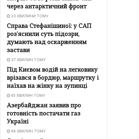
через антарктичний фронт
33 ХВИЛИНИ ТОМУ
Справа Стефанішиної: у САП
роз'яснили суть підозри,
думають над оскарженням
застави
37 ХВИЛИН ТОМУ
Під Києвом водій на легковику
врізався в бордюр, маршрутку і
наїхав на жінку на зупинці
45 ХВИЛИН ТОМУ
Азербайджан заявив про
готовність постачати газ
Україні
46 ХВИЛИН ТОМУ