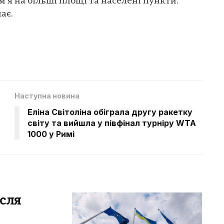
я на більші площі та населені пункти.
ає.
Наступна новина
Еліна Світоліна обіграла другу ракетку
світу та вийшла у півфінал турніру WTA
1000 у Римі
ісля