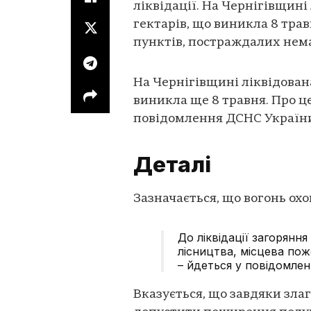
ліквідації. На Чернігівщин
гектарів, що виникла 8 тра
пунктів, постраждалих нема
На Чернігівщині ліквідован
виникла ще 8 травня. Про ц
повідомлення ДСНС Україн
Деталі
Зазначається, що вогонь охо
До ліквідації загорянн
лісництва, місцева по
– йдеться у повідомленн
Вказується, що завдяки зла