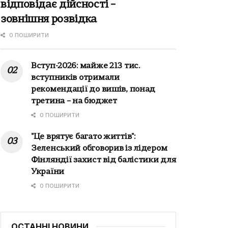
відповідає дійсності –
зовнішня розвідка
0 ПОШИРИТИ
Вступ-2026: майже 213 тис.
вступників отримали
рекомендації до вишів, понад
третина – на бюджет
0 ПОШИРИТИ
"Це врятує багато життів":
Зеленський обговорив із лідером
Фінляндії захист від балістики для
України
0 ПОШИРИТИ
ОСТАННІ НОВИНИ