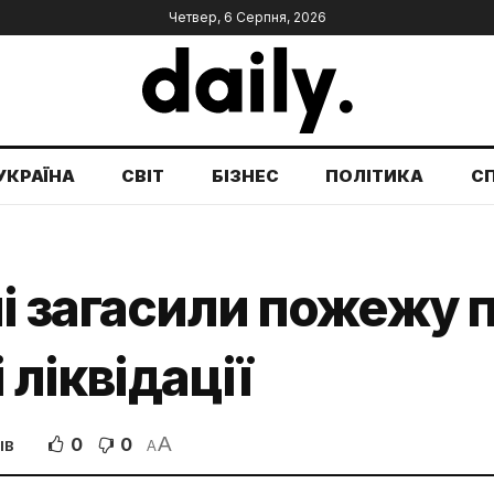
Четвер, 6 Серпня, 2026
УКРАЇНА
СВІТ
БІЗНЕС
ПОЛІТИКА
С
ні загасили пожежу
 ліквідації
A
0
0
ІВ
A