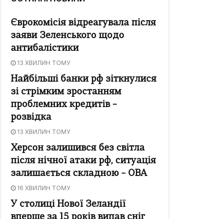
Єврокомісія відреагувала після
заяви Зеленського щодо
антибалістики
13 ХВИЛИН ТОМУ
Найбільші банки рф зіткнулися
зі стрімким зростанням
проблемних кредитів –
розвідка
13 ХВИЛИН ТОМУ
Херсон залишився без світла
після нічної атаки рф, ситуація
залишається складною – ОВА
16 ХВИЛИН ТОМУ
У столиці Нової Зеландії
вперше за 15 років випав сніг