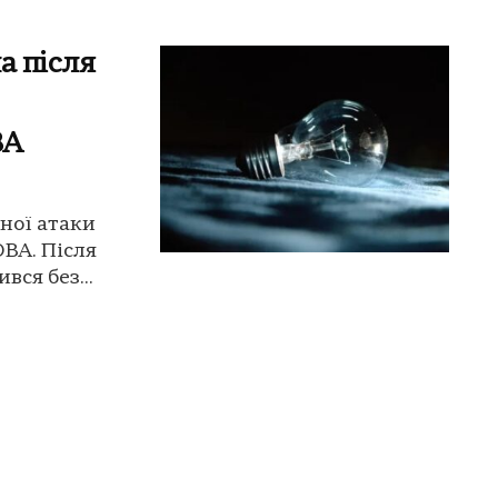
а після
ВА
чної атаки
ОВА. Після
вся без...