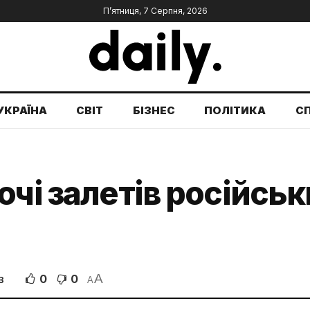
П’ятниця, 7 Серпня, 2026
УКРАЇНА
СВІТ
БІЗНЕС
ПОЛІТИКА
С
очі залетів російськ
A
0
0
В
A