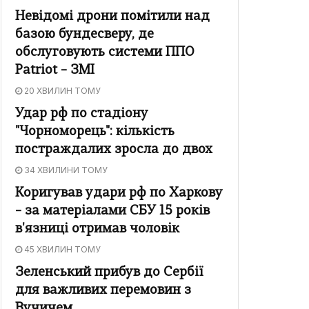
Невідомі дрони помітили над
базою бундесверу, де
обслуговують системи ППО
Patriot – ЗМІ
20 ХВИЛИН ТОМУ
Удар рф по стадіону
"Чорноморець": кількість
постраждалих зросла до двох
34 ХВИЛИНИ ТОМУ
Коригував удари рф по Харкову
– за матеріалами СБУ 15 років
в'язниці отримав чоловік
45 ХВИЛИН ТОМУ
Зеленський прибув до Сербії
для важливих перемовин з
Вучичем