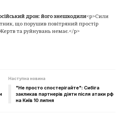
російський дрон: його знешкодили
<p>Сили
тник, що порушив повітряний простір
 Жертв та руйнувань немає.</p>
Наступна новина
"Не просто спостерігайте": Сибіга
и
закликав партнерів діяти після атаки рф
на Київ 10 липня