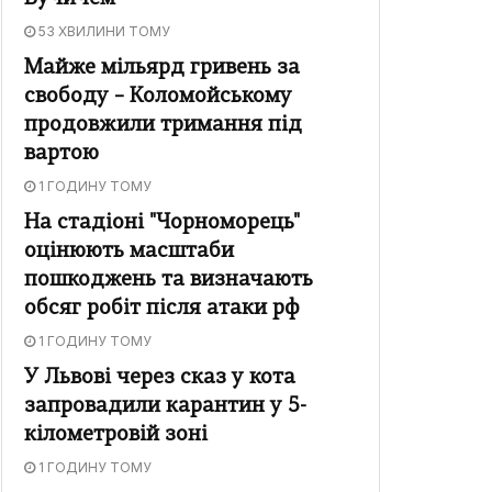
53 ХВИЛИНИ ТОМУ
Майже мільярд гривень за
свободу – Коломойському
продовжили тримання під
вартою
1 ГОДИНУ ТОМУ
На стадіоні "Чорноморець"
оцінюють масштаби
пошкоджень та визначають
обсяг робіт після атаки рф
1 ГОДИНУ ТОМУ
У Львові через сказ у кота
запровадили карантин у 5-
кілометровій зоні
1 ГОДИНУ ТОМУ