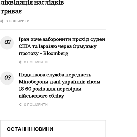
ліквідація наслідків
триває
0 ПОШИРИТИ
Іран хоче заборонити прохід суден
США та Ізраїлю через Ормузьку
протоку – Bloomberg
0 ПОШИРИТИ
Податкова служба передасть
Міноборони дані українців віком
18-60 років для перевірки
військового обліку
0 ПОШИРИТИ
ОСТАННІ НОВИНИ