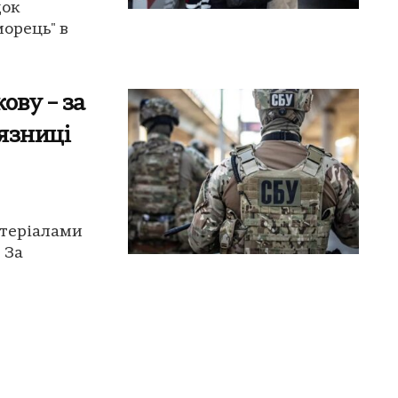
док
морець" в
ову – за
'язниці
атеріалами
 За