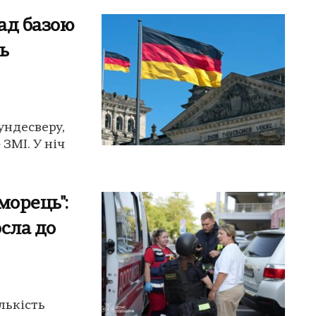
ад базою
ь
ундесверу,
 ЗМІ. У ніч
морець":
сла до
лькість