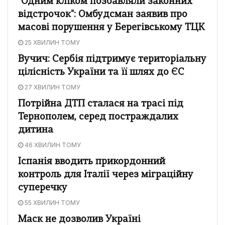
"Одним кліком позбавляли законних
відстрочок": Омбудсман заявив про
масові порушення у Берегівському ТЦК
25 ХВИЛИН ТОМУ
Вучич: Сербія підтримує територіальну
цілісність України та її шлях до ЄС
27 ХВИЛИН ТОМУ
Потрійна ДТП сталася на трасі під
Тернополем, серед постраждалих
дитина
46 ХВИЛИН ТОМУ
Іспанія вводить прикордонний
контроль для Італії через міграційну
суперечку
55 ХВИЛИН ТОМУ
Маск не дозволив Україні