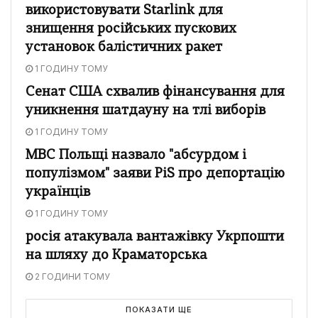
використовувати Starlink для
знищення російських пускових
установок балістичних ракет
1 ГОДИНУ ТОМУ
Сенат США схвалив фінансування для
уникнення шатдауну на тлі виборів
1 ГОДИНУ ТОМУ
МВС Польщі назвало "абсурдом і
популізмом" заяви PiS про депортацію
українців
1 ГОДИНУ ТОМУ
росія атакувала вантажівку Укрпошти
на шляху до Краматорська
2 ГОДИНИ ТОМУ
ПОКАЗАТИ ЩЕ