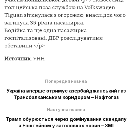
участю поліцейської: деталі
<p>У Новоселиці
поліцейська поза службою на Volkswagen
Tiguan зіткнулася з огорожею, внаслідок чого
загинула 35-річна пасажирка.
Водійка та ще одна пасажирка
госпіталізовані, ДБР розслідуватиме
обставини.</p>
Источник
:
УНН
Попередня новина
Україна вперше отримує азербайджанський газ
Трансбалканським коридором – Нафтогаз
Наступна новина
Трамп обурюється через домінування скандалу
з Епштейном у заголовках новин – ЗМІ