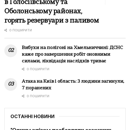
в Голосіївському та
Оболонському районах,
горять резервуари з паливом
0 ПОШИРИТИ
Вибухи на полігоні на Хмельниччині: ДСНС
каже про завершення робіт оновними
силами, ліквідація наслідків триває
0 ПОШИРИТИ
Атака на Київ і область: 3 людини загинули,
7 поранених
0 ПОШИРИТИ
ОСТАННІ НОВИНИ