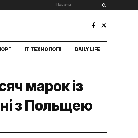
ПОРТ
IT ТЕХНОЛОГІЇ
DAILY LIFE
сяч марок із
ні з Польщею