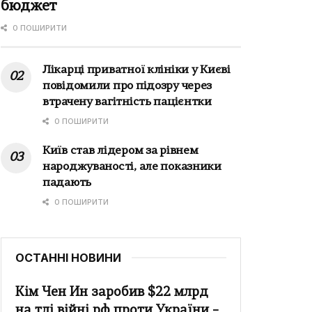
бюджет
0 ПОШИРИТИ
Лікарці приватної клініки у Києві
повідомили про підозру через
втрачену вагітність пацієнтки
0 ПОШИРИТИ
Київ став лідером за рівнем
народжуваності, але показники
падають
0 ПОШИРИТИ
ОСТАННІ НОВИНИ
Кім Чен Ин заробив $22 млрд
на тлі війні рф проти України –