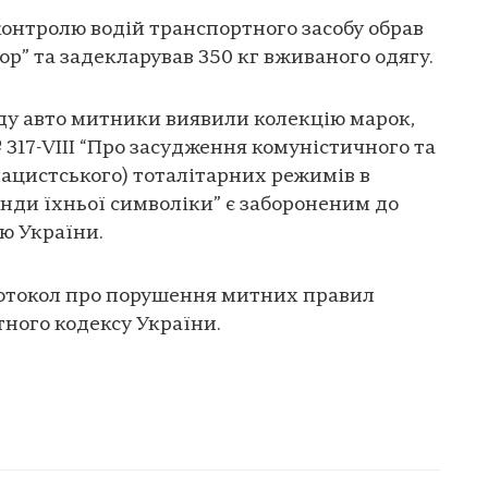
онтролю водій транспортного засобу обрав
р” та задекларував 350 кг вживаного одягу.
ду авто митники виявили колекцію марок,
 317-VIII “Про засудження комуністичного та
нацистського) тоталітарних режимів в
анди їхньої символіки” є забороненим до
ю України.
отокол про порушення митних правил
итного кодексу України.