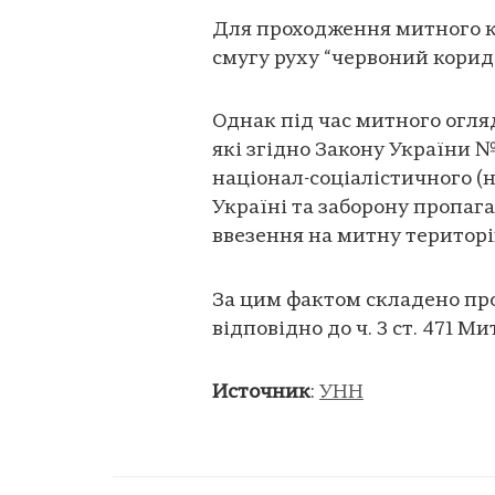
Для проходження митного к
смугу руху “червоний коридо
Однак під час митного огля
які згідно Закону України №
націонал-соціалістичного (
Україні та заборону пропаг
ввезення на митну територі
За цим фактом складено пр
відповідно до ч. 3 ст. 471 М
Источник
:
УНН