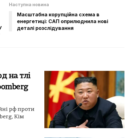
Наступна новина
Масштабна корупційна схема в
енергетиці: САП оприлюднила нові
У
деталі розслідування
у
д на тлі
loomberg
йні рф проти
berg, Кім