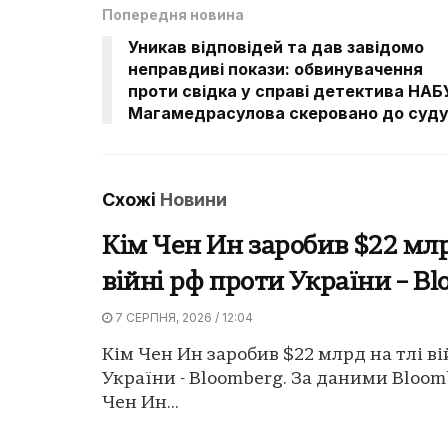
Попередня новина
Уникав відповідей та дав завідомо
неправдиві покази: обвинувачення
проти свідка у справі детектива НАБ
Магамедрасулова скеровано до суд
Схожі
Новини
Кім Чен Ин заробив $22 млр
війні рф проти України – B
7 СЕРПНЯ, 2026 / 12:04
Кім Чен Ин заробив $22 млрд на тлі ві
України - Bloomberg. За даними Bloom
Чен Ин...