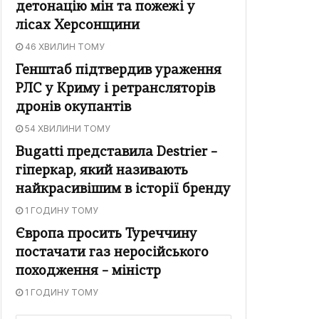
детонацію мін та пожежі у
лісах Херсонщини
46 ХВИЛИН ТОМУ
Генштаб підтвердив ураження
РЛС у Криму і ретрансляторів
дронів окупантів
54 ХВИЛИНИ ТОМУ
Bugatti представила Destrier –
гіперкар, який називають
найкрасивішим в історії бренду
1 ГОДИНУ ТОМУ
Європа просить Туреччину
постачати газ неросійського
походження – міністр
1 ГОДИНУ ТОМУ