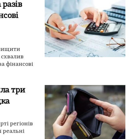
 разів
нсові
двищити
 схвалив
за фінансові
ила три
дка
рті регіонів
ії реальні