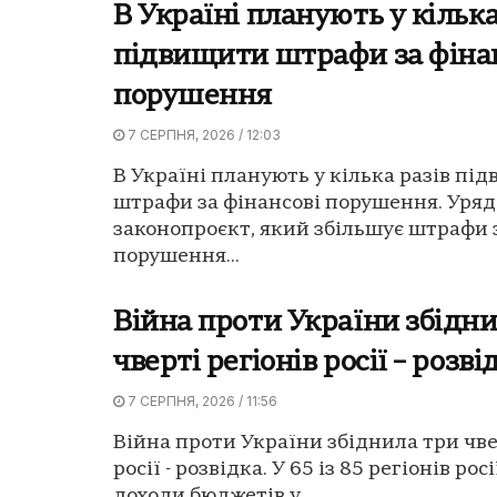
В Україні планують у кілька
підвищити штрафи за фіна
порушення
7 СЕРПНЯ, 2026 / 12:03
В Україні планують у кілька разів пі
штрафи за фінансові порушення. Уряд
законопроєкт, який збільшує штрафи 
порушення...
Війна проти України збідн
чверті регіонів росії – розві
7 СЕРПНЯ, 2026 / 11:56
Війна проти України збіднила три чве
росії - розвідка. У 65 із 85 регіонів рос
доходи бюджетів у...