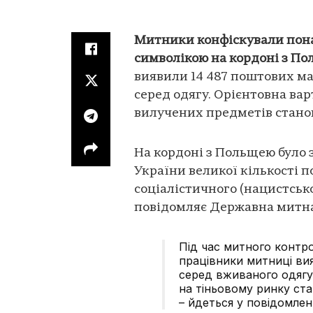
Митники конфіскували пона
символікою на кордоні з П
виявили 14 487 поштових ма
серед одягу. Орієнтовна вар
вилучених предметів станов
На кордоні з Польщею було 
України великої кількості 
соціалістичного (нацистськ
повідомляє Державна митна
Під час митного контр
працівники митниці ви
серед вживаного одягу
на тіньовому ринку ста
– йдеться у повідомленн