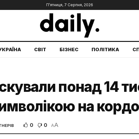
П’ятниця, 7 Серпня, 2026
УКРАЇНА
СВІТ
БІЗНЕС
ПОЛІТИКА
С
кували понад 14 ти
имволікою на кордо
A
0
0
ТНЕРІВ
A