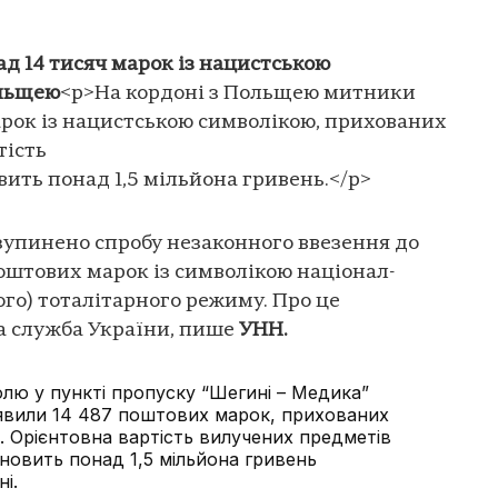
д 14 тисяч марок із нацистською
ольщею
<p>На кордоні з Польщею митники
рок із нацистською символікою, прихованих
тість
ить понад 1,5 мільйона гривень.</p>
зупинено спробу незаконного ввезення до
поштових марок із символікою націонал-
ого) тоталітарного режиму. Про це
 служба України, пише
УНН.
олю у пункті пропуску “Шегині – Медика”
явили 14 487 поштових марок, прихованих
. Орієнтовна вартість вилучених предметів
новить понад 1,5 мільйона гривень
і.