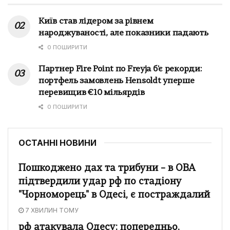
Київ став лідером за рівнем
народжуваності, але показники падають
0 ПОШИРИТИ
Партнер Fire Point по Freyja б'є рекорди:
портфель замовлень Hensoldt уперше
перевищив €10 мільярдів
0 ПОШИРИТИ
ОСТАННІ НОВИНИ
Пошкоджено дах та трибуни – в ОВА
підтвердили удар рф по стадіону
"Чорноморець" в Одесі, є постраждалий
7 ХВИЛИН ТОМУ
рф атакувала Одесу: попередньо,