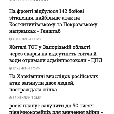
На фронті відбулося 142 бойові
зіткнення, найбільше атак на
Костянтинівському та Покровському
напрямках – Генштаб
4 ХВИЛИНИ ТОМУ
Жителі ТОТ у Запорізькій області
через скарги на відсутність світла й
води отримали адмінпротоколи – ЦПД
17 ХВИЛИН ТОМУ
На Харківщині внаслідок російських
атак загинули двоє людей,
постраждала жінка
37 ХВИЛИН ТОМУ
росія планує залучити до 50 тисяч
північнокорейців для вивчення війни –