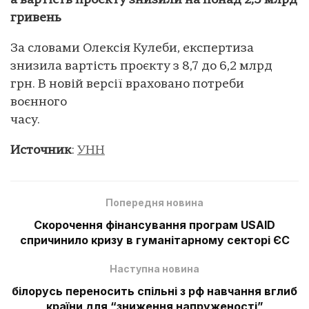
а вартість проекту знизили на понад 2,5 млрд
гривень
За словами Олексія Кулеби, експертиза
знизила вартість проєкту з 8,7 до 6,2 млрд
грн. В новій версії враховано потреби
воєнного
часу.
Источник
:
УНН
Попередня новина
Скорочення фінансування програм USAID
спричинило кризу в гуманітарному секторі ЄС
Наступна новина
білорусь переносить спільні з рф навчання вглиб
країни для “зниження напруженості”