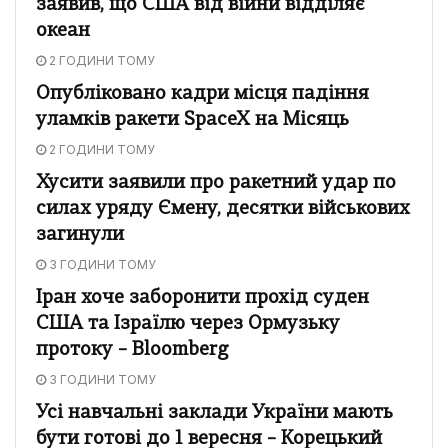
заявив, що США від війни відділяє
океан
2 ГОДИНИ ТОМУ
Опубліковано кадри місця падіння
уламків ракети SpaceX на Місяць
2 ГОДИНИ ТОМУ
Хусити заявили про ракетний удар по
силах уряду Ємену, десятки військових
загинули
3 ГОДИНИ ТОМУ
Іран хоче заборонити прохід суден
США та Ізраїлю через Ормузьку
протоку – Bloomberg
3 ГОДИНИ ТОМУ
Усі навчальні заклади України мають
бути готові до 1 вересня – Корецький