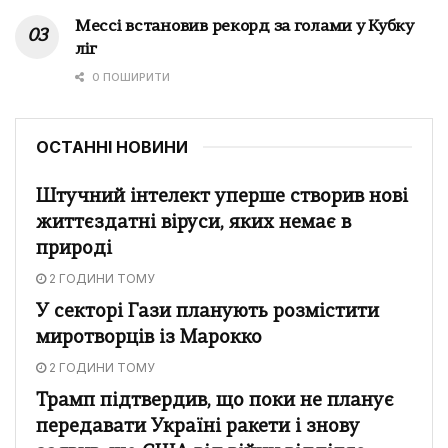
Мессі встановив рекорд за голами у Кубку
ліг
0 ПОШИРИТИ
ОСТАННІ НОВИНИ
Штучний інтелект уперше створив нові
життєздатні віруси, яких немає в
природі
2 ГОДИНИ ТОМУ
У секторі Гази планують розмістити
миротворців із Марокко
2 ГОДИНИ ТОМУ
Трамп підтвердив, що поки не планує
передавати Україні ракети і знову