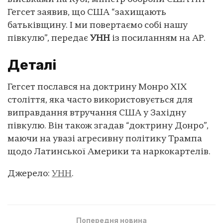
Гегсет заявив, що США “захищають
батьківщину. І ми повертаємо собі нашу
півкулю”, передає
УНН
із посиланням на AP.
Деталі
Гегсет послався на доктрину Монро XIX
століття, яка часто використовується для
виправдання втручання США у Західну
півкулю. Він також згадав “доктрину Донро”,
маючи на увазі агресивну політику Трампа
щодо Латинської Америки та наркокартелів.
Джерело:
УНН
.
Попередня новина