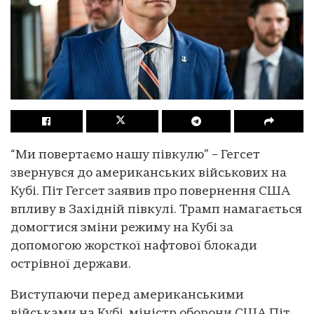
“Ми повертаємо нашу півкулю” – Гегсет
звернувся до американських військових на
Кубі. Піт Гегсет заявив про повернення США
впливу в Західній півкулі. Трамп намагається
домогтися зміни режиму на Кубі за
допомогою жорсткої нафтової блокади
острівної держави.
Виступаючи перед американськими
військами на Кубі, міністр оборони США Піт