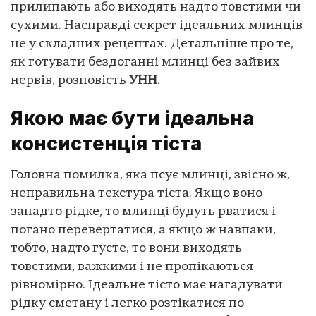
прилипають або виходять надто товстими чи
сухими. Насправді секрет ідеальних млинців
не у складних рецептах. Детальніше про те,
як готувати бездоганні млинці без зайвих
нервів, розповість
УНН.
Якою має бути ідеальна
консистенція тіста
Головна помилка, яка псує млинці, звісно ж,
неправильна текстура тіста. Якщо воно
занадто рідке, то млинці будуть рватися і
погано перевертатися, а якщо ж навпаки,
тобто, надто густе, то вони виходять
товстими, важкими і не пропікаються
рівномірно. Ідеальне тісто має нагадувати
рідку сметану і легко розтікатися по