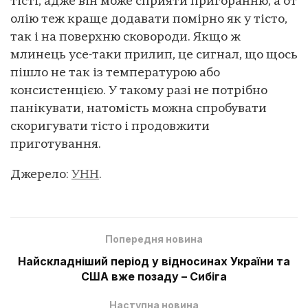
тісті, адже він може сприяти пригоранню, а от
олію теж краще додавати помірно як у тісто,
так і на поверхню сковороди. Якщо ж
млинець усе-таки прилип, це сигнал, що щось
пішло не так із температурою або
консистенцією. У такому разі не потрібно
панікувати, натомість можна спробувати
скоригувати тісто і продовжити
приготування.
Джерело:
УНН
.
Попередня новина
Найскладніший період у відносинах України та
США вже позаду – Сибіга
Наступна новина