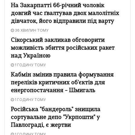
На Закарпатті 66-річний чоловік
довгий час ґвалтував двох малолітніх
дівчаток, його відправили під варту
36 ХВИЛИН ТОМУ
Сікорський закликав обговорити
можливість збиття російських ракет
над Україною
1 ГОДИНУ ТОМУ
Кабмін змінив правила формування
переліків критичних об'єктів для
енергопостачання – Шмигаль
1 ГОДИНУ ТОМУ
Російська "бандероль" знищила
сортувальне депо "Укрпошти" у
Павлограді, є жертви
1 ГОДИНУ ТОМУ