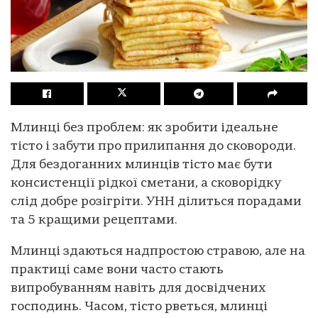
Млинці без проблем: як зробити ідеальне
тісто і забути про прилипання до сковороди.
Для бездоганних млинців тісто має бути
консистенції рідкої сметани, а сковорідку
слід добре розігріти. УНН ділиться порадами
та 5 кращими рецептами.
Млинці здаються надпростою стравою, але на
практиці саме вони часто стають
випробуванням навіть для досвідчених
господинь. Часом, тісто рветься, млинці