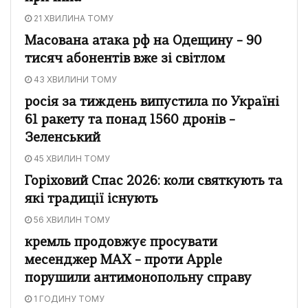
21 ХВИЛИНА ТОМУ
Масована атака рф на Одещину – 90
тисяч абонентів вже зі світлом
43 ХВИЛИНИ ТОМУ
росія за тиждень випустила по Україні
61 ракету та понад 1560 дронів –
Зеленський
45 ХВИЛИН ТОМУ
Горіховий Спас 2026: коли святкують та
які традиції існують
56 ХВИЛИН ТОМУ
кремль продовжує просувати
месенджер MAX – проти Apple
порушили антимонопольну справу
1 ГОДИНУ ТОМУ