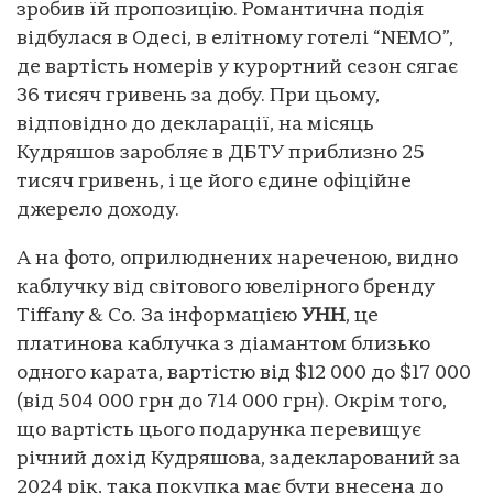
зробив їй пропозицію. Романтична подія
відбулася в Одесі, в елітному готелі “NEMO”,
де вартість номерів у курортний сезон сягає
36 тисяч гривень за добу. При цьому,
відповідно до декларації, на місяць
Кудряшов заробляє в ДБТУ приблизно 25
тисяч гривень, і це його єдине офіційне
джерело доходу.
А на фото, оприлюднених нареченою, видно
каблучку від світового ювелірного бренду
Tiffany & Co. За інформацією
УНН
, це
платинова каблучка з діамантом близько
одного карата, вартістю від $12 000 до $17 000
(від 504 000 грн до 714 000 грн). Окрім того,
що вартість цього подарунка перевищує
річний дохід Кудряшова, задекларований за
2024 рік, така покупка має бути внесена до