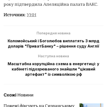
року підтвердила Апеляційна палата ВАКС.
Источник
:
УНН
Попередня новина
Коломойський і Боголюбов виплатять 3 млрд
доларів "ПриватБанку" – рішення суду Англії
Наступна новина
Масштабна корупційна схема в енергетиці: у
кабінеті підозрюваного знайшли "цікавий
артефакт" із символікою рф
Схожі
Новини
Пожежі фіксують на Сизранському