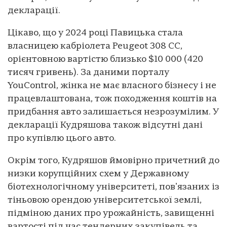
декларації.
Цікаво, що у 2024 році Павицька стала
власницею кабріолета Peugeot 308 CC,
орієнтовною вартістю близько $10 000 (420
тисяч гривень). За даними порталу
YouControl, жінка не має власного бізнесу і не
працевлаштована, тож походження коштів на
придбання авто залишається незрозумілим. У
декларації Кудряшова також відсутні дані
про купівлю цього авто.
Окрім того, Кудряшов ймовірно причетний до
низки корупційних схем у Державному
біотехнологічному університеті, повʼязаних із
тіньовою орендою університетської землі,
підміною даних про урожайність, завищенні
вартості під час тендерних закупівель та