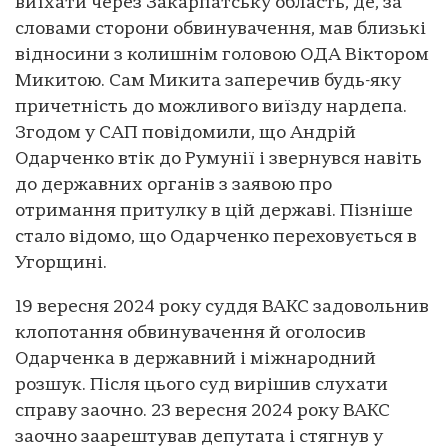
виїхати через Закарпатську область, де, за
словами сторони обвинувачення, мав близькі
відносини з колишнім головою ОДА Віктором
Микитою. Сам Микита заперечив будь-яку
причетність до можливого виїзду нардепа.
Згодом у САП повідомили, що Андрій
Одарченко втік до Румунії і звернувся навіть
до державних органів з заявою про
отримання притулку в цій державі. Пізніше
стало відомо, що Одарченко переховується в
Угорщині.
19 вересня 2024 року суддя ВАКС задовольнив
клопотання обвинувачення й оголосив
Одарченка в державний і міжнародний
розшук. Після цього суд вирішив слухати
справу заочно. 23 вересня 2024 року ВАКС
заочно заарештував депутата і стягнув у