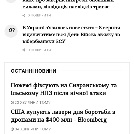
каже про завершення робіт оновними
силами, ліквідація наслідків триває
0 ПОШИРИТИ
В Україні з'явилось нове свято – 8 серпня
відзначатиметься День Військ зв'язку та
кібербезпеки ЗСУ
0 ПОШИРИТИ
ОСТАННІ НОВИНИ
Пожежі фіксують на Сизранському та
Ільському НПЗ після нічної атаки
23 ХВИЛИНИ ТОМУ
США купують лазери для боротьби з
дронами на $400 млн – Bloomberg
34 ХВИЛИНИ ТОМУ