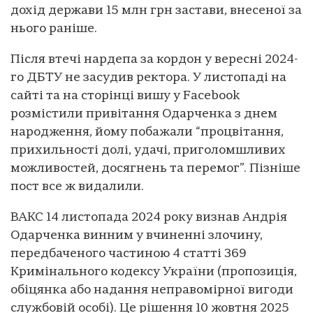
дохід держави 15 млн грн застави, внесеної за
нього раніше.
Після втечі нардепа за кордон у вересні 2024-
го ДБТУ не засудив ректора. У листопаді на
сайті та на сторінці вишу у Facebook
розмістили привітання Одарченка з днем
народження, йому побажали “процвітання,
прихильності долі, удачі, приголомшливих
можливостей, досягнень та перемог”. Пізніше
пост все ж видалили.
ВАКС 14 листопада 2024 року визнав Андрія
Одарченка винним у вчиненні злочину,
передбаченого частиною 4 статті 369
Кримінального кодексу України (пропозиція,
обіцянка або надання неправомірної вигоди
службовій особі). Це рішення 10 жовтня 2025