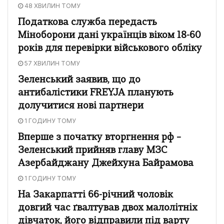
48 ХВИЛИН ТОМУ
Податкова служба передасть
Міноборони дані українців віком 18-60
років для перевірки військового обліку
57 ХВИЛИН ТОМУ
Зеленський заявив, що до
антибалістики FREYJA планують
долучитися нові партнери
1 ГОДИНУ ТОМУ
Вперше з початку вторгнення рф –
Зеленський прийняв главу МЗС
Азербайджану Джейхуна Байрамова
1 ГОДИНУ ТОМУ
На Закарпатті 66-річний чоловік
довгий час ґвалтував двох малолітніх
дівчаток, його відправили під варту