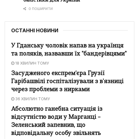
балістики для України
0 ПОШИРИТИ
ОСТАННІ НОВИНИ
У Гданську чоловік напав на українця
та поляків, назвавши їх "бандерівцями"
18 ХВИЛИН ТОМУ
Засудженого експрем'єра Грузії
Гарібашвілі госпіталізували з в'язниці
через проблеми з нирками
36 ХВИЛИН ТОМУ
Абсолютно ганебна ситуація із
відсутністю води у Марганці –
Зеленський запевнив, що
відповідальну особу звільнять