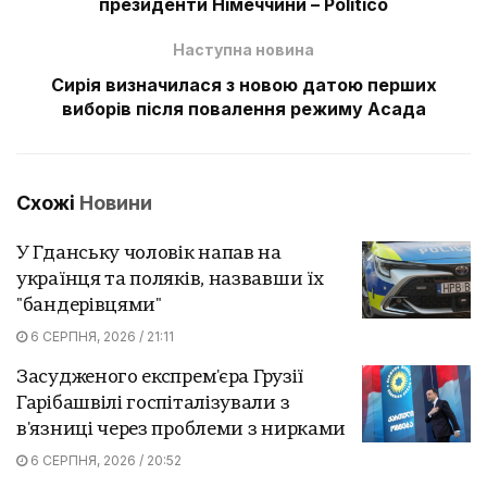
президенти Німеччини – Politico
Наступна новина
Сирія визначилася з новою датою перших
виборів після повалення режиму Асада
Схожі
Новини
У Гданську чоловік напав на
українця та поляків, назвавши їх
"бандерівцями"
6 СЕРПНЯ, 2026 / 21:11
Засудженого експрем'єра Грузії
Гарібашвілі госпіталізували з
в'язниці через проблеми з нирками
6 СЕРПНЯ, 2026 / 20:52