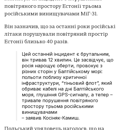
повітряного простору Естонії трьома
російськими винищувачами МіГ-31.
Він зазначив, що за останні роки російські
літаки порушували повітряний простір
Естонії близько 40 разів.
Цей останній інцидент є брутальним,
він тривав 12 хвилин. Це засвідчує, що
росія нарощує оберти, провокує з
різних сторін у Балтійському морі:
польоти поблизу критичної
інфраструктури, “тіньовий флот”, який
обриває кабелі на дні Балтійського
моря, глушіння GPS-сигналу, а тепер –
тривале порушення повітряного
простору трьома російськими
винищувачами
– заявив Косіняк-Камиш.
Польський урядовець наголосв, що на