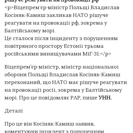
рішуче реагувати на провокації рф
<p>Віцепрем'єр-міністр Польщі Владислав
Косіняк-Камиш закликав НАТО рішуче
реагувати на провокації рф, зокрема у
Балтійському морі.
Це сталося після інциденту з порушенням
повітряного простору Естонії трьома
російськими винищувачами МіГ-31.</p>
Віцепрем’єр-міністр, міністр національної
оборони Польщі Владислав Косіняк-Камиш
переконаний, що НАТО має рішуче реагувати
на провокації росії, зокрема у Балтійському
морі. Про це повідомляє PAP, пише
УНН.
Деталі
Про це він Косіняк-Камиш заявив,
коментуючи інцидент з порушенням