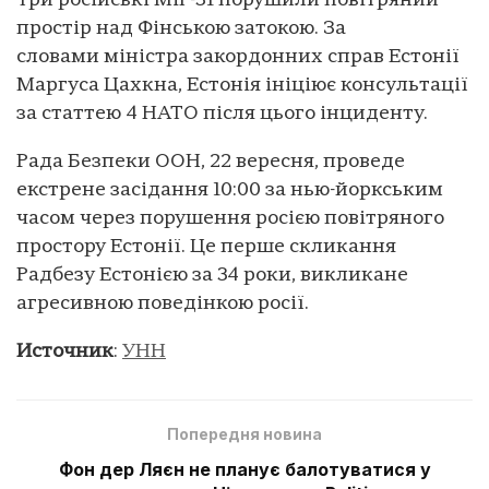
Три російські МіГ-31 порушили повітряний
простір над Фінською затокою. За
словами міністра закордонних справ Естонії
Маргуса Цахкна, Естонія ініціює консультації
за статтею 4 НАТО після цього інциденту.
Рада Безпеки ООН, 22 вересня, проведе
екстрене засідання 10:00 за нью-йоркським
часом через порушення росією повітряного
простору Естонії. Це перше скликання
Радбезу Естонією за 34 роки, викликане
агресивною поведінкою росії.
Источник
:
УНН
Попередня новина
Фон дер Ляєн не планує балотуватися у