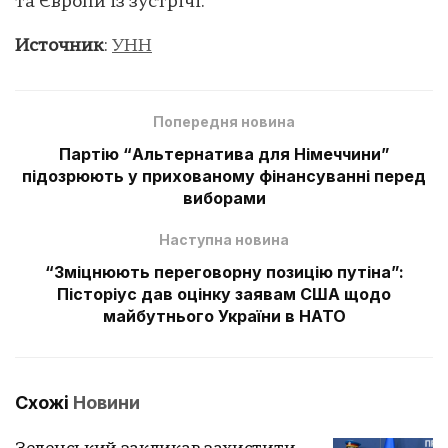
та Європи із зустрічі.
Источник
:
УНН
Попередня новина
Партію “Альтернатива для Німеччини”
підозрюють у прихованому фінансуванні перед
виборами
Наступна новина
“Зміцнюють переговорну позицію путіна”:
Пісторіус дав оцінку заявам США щодо
майбутнього України в НАТО
Схожі
Новини