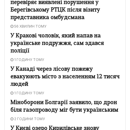
перевіряє виявлені порушення у
Берегівському РТЦК після візиту
представника омбудсмана
56 ХВИЛИН ТОМУ
У Кракові чоловік, який напав на
українське подружжя, сам здався
поліції
1 ГОДИНУ ТОМУ
У Канаді через лісову пожежу
евакуюють місто з населенням 12 тисяч
людей
1 ГОДИНУ ТОМУ
Міноборони Болгарії заявило, що дрон
біля газопроводу міг бути українським
2 ГОДИНИ ТОМУ
У Києві озеро Кирилівське знову