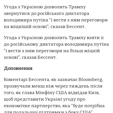
Угода з Україною дозволить Трампу
звернутися до російського диктатора
володимира путіна “і вести з ним переговори
на міцнішій основі”, сказав Бессент.
Угода з Україною дозволить Трампу взяти її
до російському диктатора володимира путіна
“і вести з ним переговори на більш міцній
основі”, сказав Бессент.
Доповнення
Коментарі Бессента, як зазначає Bloomberg,
прозвучали менш ніж через тиждень після
того, як глава Мінфіну США відвідав Київ,
щоб представити Україні угоду про
економічне партнерство, яка “буде потрібна
для подальшої підтримки з боку США”.