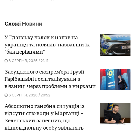
Схожі
Новини
У Гданську чоловік напав на
українця та поляків, назвавши їх
"бандерівцями"
6 СЕРПНЯ, 2026 / 21:11
Засудженого експрем'єра Грузії
Гарібашвілі госпіталізували з
в'язниці через проблеми з нирками
6 СЕРПНЯ, 2026 / 20:52
Абсолютно ганебна ситуація із
відсутністю води у Марганці –
Зеленський запевнив, що
відповідальну особу звільнять