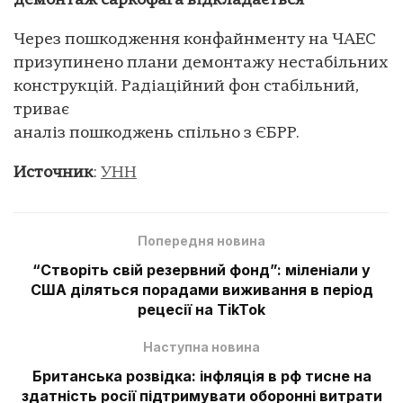
демонтаж саркофага відкладається
Через пошкодження конфайнменту на ЧАЕС
призупинено плани демонтажу нестабільних
конструкцій. Радіаційний фон стабільний,
триває
аналіз пошкоджень спільно з ЄБРР.
Источник
:
УНН
Попередня новина
“Створіть свій резервний фонд”: міленіали у
США діляться порадами виживання в період
рецесії на TikTok
Наступна новина
Британська розвідка: інфляція в рф тисне на
здатність росії підтримувати оборонні витрати