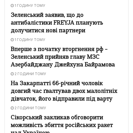
1 ГОДИНУ ТОМУ
Зеленський заявив, що до
антибалістики FREYJA планують
долучитися нові партнери
1 ГОДИНУ ТОМУ
Вперше з початку вторгнення рф –
Зеленський прийняв главу МЗС
Азербайджану Джейхуна Байрамова
2 ГОДИНИ ТОМУ
На Закарпатті 66-річний чоловік
довгий час ґвалтував двох малолітніх
дівчаток, його відправили під варту
2 ГОДИНИ ТОМУ
Сікорський закликав обговорити
можливість збиття російських ракет