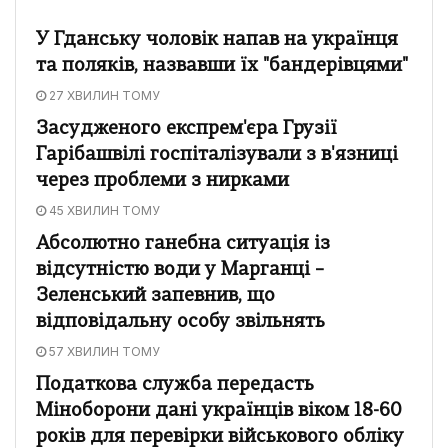
У Гданську чоловік напав на українця
та поляків, назвавши їх "бандерівцями"
27 ХВИЛИН ТОМУ
Засудженого експрем'єра Грузії
Гарібашвілі госпіталізували з в'язниці
через проблеми з нирками
45 ХВИЛИН ТОМУ
Абсолютно ганебна ситуація із
відсутністю води у Марганці –
Зеленський запевнив, що
відповідальну особу звільнять
57 ХВИЛИН ТОМУ
Податкова служба передасть
Міноборони дані українців віком 18-60
років для перевірки військового обліку