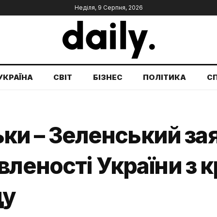
Неділя, 9 Серпня, 2026
УКРАЇНА
СВІТ
БІЗНЕС
ПОЛІТИКА
С
льки – Зеленський за
вленості України з 
ду