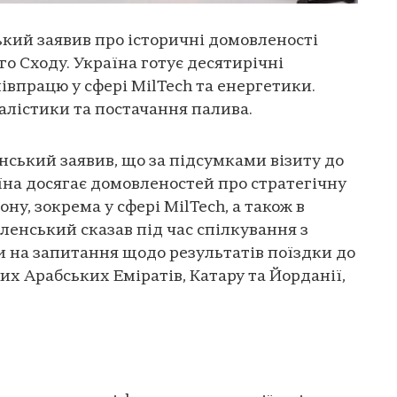
ський заявив про історичні домовленості
о Сходу. Україна готує десятирічні
івпрацю у сфері MilTech та енергетики.
балістики та постачання палива.
ський заявив, що за підсумками візиту до
їна досягає домовленостей про стратегічну
ну, зокрема у сфері MilTech, а також в
ленський сказав під час спілкування з
 на запитання щодо результатів поїздки до
них Арабських Еміратів, Катару та Йорданії,