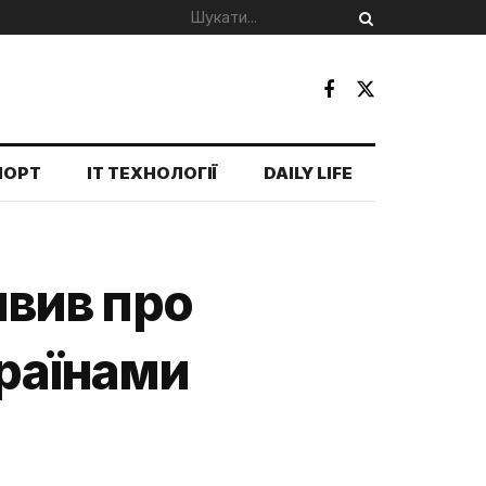
ПОРТ
IT ТЕХНОЛОГІЇ
DAILY LIFE
явив про
країнами