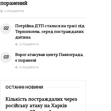
поранений
0 ПОШИРИТИ
Потрійна ДТП сталася на трасі під
Тернополем, серед постраждалих
дитина
0 ПОШИРИТИ
Ворог атакував центр Павлограда,
є поранені
0 ПОШИРИТИ
ОСТАННІ НОВИНИ
Кількість постраждалих через
російську атаку на Харків