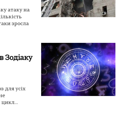
ку атаку на
кількість
таки зросла
в Зодіаку
з для усіх
чне
цикл...