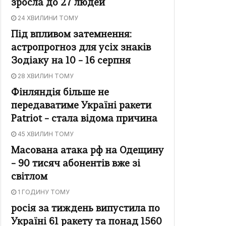
зросла до 27 людей
24 ХВИЛИНИ ТОМУ
Під впливом затемнення:
астропрогноз для усіх знаків
Зодіаку на 10 – 16 серпня
28 ХВИЛИН ТОМУ
Фінляндія більше не
передаватиме Україні ракети
Patriot – стала відома причина
45 ХВИЛИН ТОМУ
Масована атака рф на Одещину
– 90 тисяч абонентів вже зі
світлом
1 ГОДИНУ ТОМУ
росія за тиждень випустила по
Україні 61 ракету та понад 1560