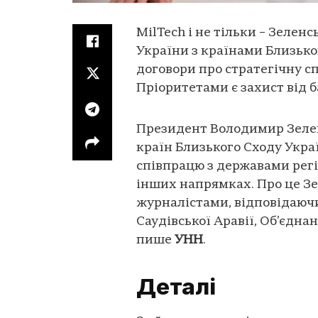
MilTech і не тільки – Зелен
України з країнами Близьког
договори про стратегічну сп
Пріоритетами є захист від 
Президент Володимир Зелен
країн Близького Сходу Укра
співпрацю з державами регіо
інших напрямках. Про це Зе
журналістами, відповідаючи
Саудівської Аравії, Об’єдна
пише
УНН
.
Деталі