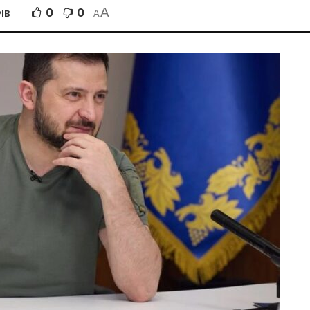
A
0
0
ІВ
A