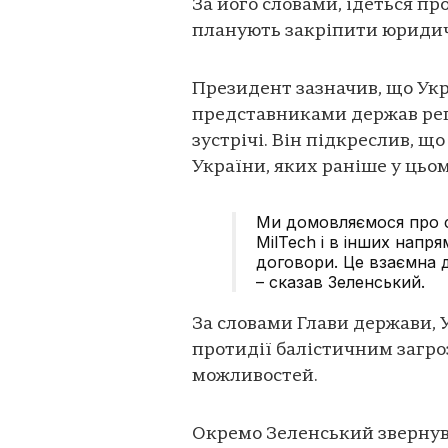
За його словами, ідеться пр
планують закріпити юриди
Президент зазначив, що Укр
представниками держав рег
зустрічі. Він підкреслив, щ
України, яких раніше у цьому
Ми домовляємося про с
MilTech і в інших напр
договори. Це взаємна 
– сказав Зеленський.
За словами Глави держави, 
протидії балістичним загроз
можливостей.
Окремо Зеленський звернув 