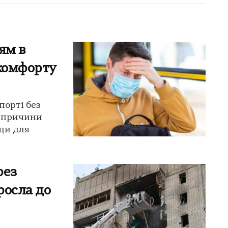
ям в
скомфорту
порті без
є причини
ди для
рез
росла до