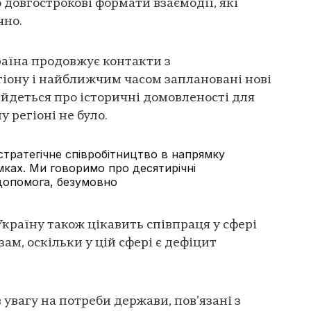
о довгострокові формати взаємодії, які
чно.
аїна продовжує контакти з
іону і найближчим часом заплановані нові
о йдеться про історичні домовленості для
 регіоні не було.
тратегічне співробітництво в напрямку
ямках. Ми говоримо про десятирічні
допомога, безумовно
Україну також цікавить співпраця у сфері
ам, оскільки у цій сфері є дефіцит
увагу на потреби держави, пов’язані з