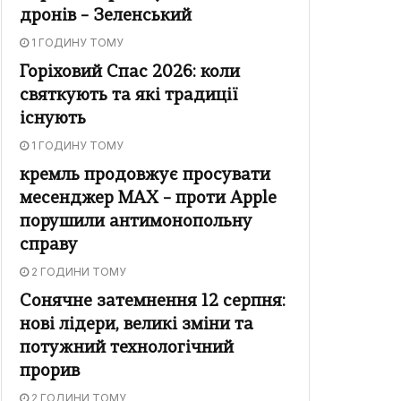
дронів – Зеленський
1 ГОДИНУ ТОМУ
Горіховий Спас 2026: коли
святкують та які традиції
існують
1 ГОДИНУ ТОМУ
кремль продовжує просувати
месенджер MAX – проти Apple
порушили антимонопольну
справу
2 ГОДИНИ ТОМУ
Сонячне затемнення 12 серпня:
нові лідери, великі зміни та
потужний технологічний
прорив
2 ГОДИНИ ТОМУ