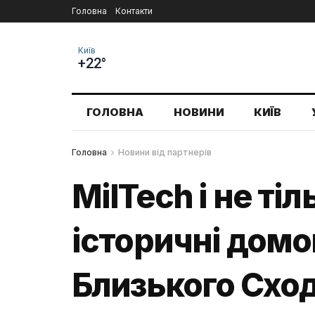
Головна
Контакти
Київ
+22°
ГОЛОВНА
НОВИНИ
КИЇВ
Головна
Новини від партнерів
MilTech і не ті
історичні домо
Близького Схо