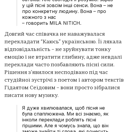
у цій пісні зовсім інші сенси. Вона – не
про конкретну людину. Вона – про
кожного з нас
– говорить MILA NITICH.
Довгий час співачка не наважувалася
перекладати “Каюсь” українською. Її лякала
відповідальність – не зруйнувати тонку
емоцію і не втратити глибину, адже невдалі
переклади часто позбавляють пісні сили.
Рішення з’явилося несподівано під час
студійної зустрічі з поетом і автором текстів
Гідаятом Сеїдовим – вони просто зібралися
писати нову музику.
Я дуже хвилювалася, щоб пісня не
була спаплюжена. Ми всі знаємо, як
інколи переклади роблять пісні
гіршими. Але я чомусь знала, що він
зможе знайти ті слова, які донесуть