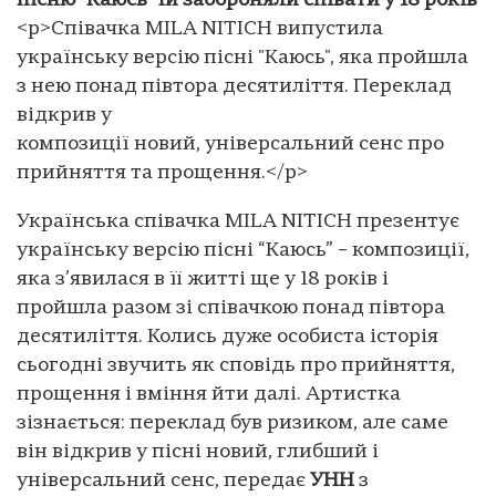
пісню "Каюсь" їй забороняли співати у 18 років
<p>Співачка MILA NITICH випустила
українську версію пісні "Каюсь", яка пройшла
з нею понад півтора десятиліття. Переклад
відкрив у
композиції новий, універсальний сенс про
прийняття та прощення.</p>
Українська співачка MILA NITICH презентує
українську версію пісні “Каюсь” – композиції,
яка з’явилася в її житті ще у 18 років і
пройшла разом зі співачкою понад півтора
десятиліття. Колись дуже особиста історія
сьогодні звучить як сповідь про прийняття,
прощення і вміння йти далі. Артистка
зізнається: переклад був ризиком, але саме
він відкрив у пісні новий, глибший і
універсальний сенс, передає
УНН
з