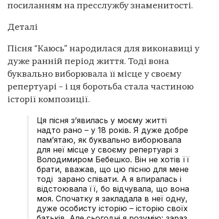
посиланням на пресслужбу знаменитості.
Деталі
Пісня “Каюсь” народилася для виконавиці у
дуже ранній період життя. Тоді вона
буквально виборювала її місце у своєму
репертуарі – і ця боротьба стала частиною
історії композиції.
Ця пісня з’явилась у моєму житті
надто рано – у 18 років. Я дуже добре
пам’ятаю, як буквально виборювала
для неї місце у своєму репертуарі з
Володимиром Бебешко. Він не хотів її
брати, вважав, що цю пісню для мене
тоді зарано співати. А я впиралась і
відстоювала її, бо відчувала, що вона
моя. Спочатку я закладала в неї одну,
дуже особисту історію – історію своїх
батьків. Але сьогодні я розумію: зараз