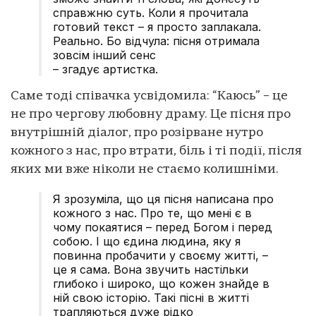
справжню суть. Коли я прочитала
готовий текст – я просто заплакала.
Реально. Бо відчула: пісня отримала
зовсім інший сенс
– згадує артистка.
Саме тоді співачка усвідомила: “Каюсь” – це
не про чергову любовну драму. Це пісня про
внутрішній діалог, про розірване нутро
кожного з нас, про втрати, біль і ті події, після
яких ми вже ніколи не стаємо колишніми.
Я зрозуміла, що ця пісня написана про
кожного з нас. Про те, що мені є в
чому покаятися – перед Богом і перед
собою. І що єдина людина, яку я
повинна пробачити у своєму житті, –
це я сама. Вона звучить настільки
глибоко і широко, що кожен знайде в
ній свою історію. Такі пісні в житті
трапляються дуже рідко