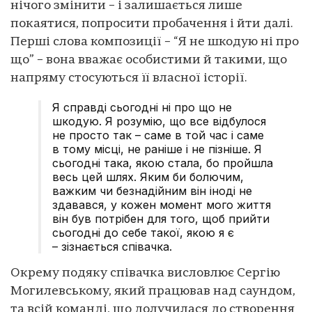
нічого змінити – і залишається лише
покаятися, попросити пробачення і йти далі.
Перші слова композиції – “Я не шкодую ні про
що” – вона вважає особистими й такими, що
напряму стосуються її власної історії.
Я справді сьогодні ні про що не
шкодую. Я розумію, що все відбулося
не просто так – саме в той час і саме
в тому місці, не раніше і не пізніше. Я
сьогодні така, якою стала, бо пройшла
весь цей шлях. Яким би болючим,
важким чи безнадійним він іноді не
здавався, у кожен момент мого життя
він був потрібен для того, щоб прийти
сьогодні до себе такої, якою я є
– зізнається співачка.
Окрему подяку співачка висловлює Сергію
Могилевському, який працював над саундом,
та всій команді, що долучилася до створення