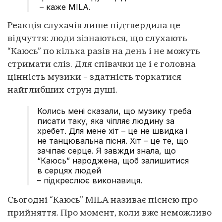
– каже MILA.
Реакція слухачів лише підтвердила це
відчуття: люди зізнаються, що слухають
“Каюсь” по кілька разів на день і не можуть
стримати сліз. Для співачки це і є головна
цінність музики – здатність торкатися
найглибших струн душі.
Колись мені сказали, що музику треба
писати таку, яка чіпляє людину за
хребет. Для мене хіт – це не швидка і
не танцювальна пісня. Хіт – це те, що
зачіпає серце. Я завжди знала, що
“Каюсь” народжена, щоб залишитися
в серцях людей
– підкреслює виконавиця.
Сьогодні “Каюсь” MILA називає піснею про
прийняття. Про момент, коли вже неможливо