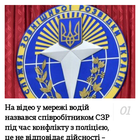
На відео у мережі водій
назвався співробітником СЗР
під час конфлікту з поліцією,
це не відповідає дійсності –