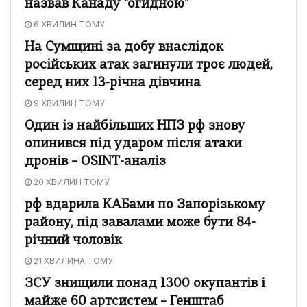
назвав Канаду "огидною"
6 ХВИЛИН ТОМУ
На Сумщині за добу внаслідок
російських атак загинули троє людей,
серед них 13-річна дівчина
9 ХВИЛИН ТОМУ
Один із найбільших НПЗ рф знову
опинився під ударом після атаки
дронів – OSINT-аналіз
20 ХВИЛИН ТОМУ
рф вдарила КАБами по Запорізькому
району, під завалами може бути 84-
річний чоловік
21 ХВИЛИНА ТОМУ
ЗСУ знищили понад 1300 окупантів і
майже 60 артсистем – Генштаб