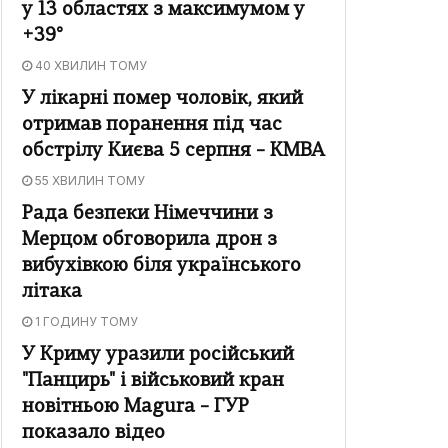
у 13 областях з максимумом у
+39°
40 ХВИЛИН ТОМУ
У лікарні помер чоловік, який
отримав поранення під час
обстрілу Києва 5 серпня – КМВА
55 ХВИЛИН ТОМУ
Рада безпеки Німеччини з
Мерцом обговорила дрон з
вибухівкою біля українського
літака
1 ГОДИНУ ТОМУ
У Криму уразили російський
"Панцирь" і військовий кран
новітньою Magura – ГУР
показало відео