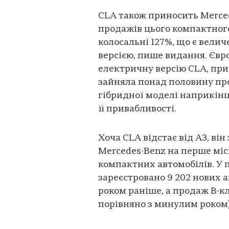
CLA також приносить Merced
продажів цього компактного
колосальні 127%, що є вели
версією, пише видання. Єв
електричну версію CLA, при
зайняла понад половину про
гібридної моделі наприкін
її привабливості.
Хоча CLA відстає від A3, ві
Mercedes-Benz на перше мі
компактних автомобілів. У п
зареєстровано 9 202 нових а
роком раніше, а продаж B-кл
порівняно з минулим роком)