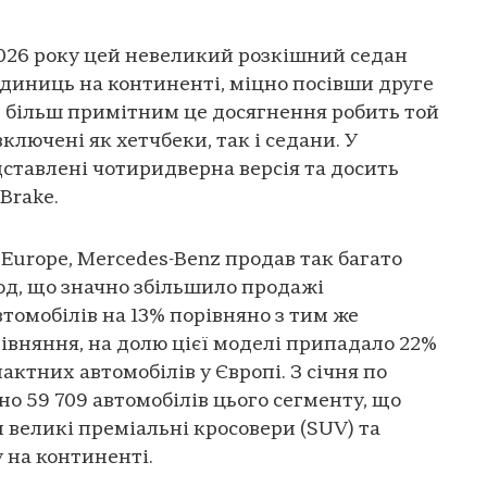
 2026 року цей невеликий розкішний седан
одиниць на континенті, міцно посівши друге
Ще більш примітним це досягнення робить той
включені як хетчбеки, так і седани. У
ставлені чотиридверна версія та досить
Brake.
Europe, Mercedes-Benz продав так багато
од, що значно збільшило продажі
омобілів на 13% порівняно з тим же
рівняння, на долю цієї моделі припадало 22%
ктних автомобілів у Європі. З січня по
о 59 709 автомобілів цього сегменту, що
великі преміальні кросовери (SUV) та
 на континенті.