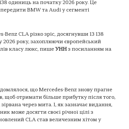
138 одиниць на початку 2026 року. Це
ипередити BMW та Audi у сегменті
Benz CLA різко зріс, досягнувши 13 138
у 2026 року, захоплюючи європейський
лів класу люкс, пише
УНН
з посиланням на
відомлялося, що Mercedes-Benz знову прагне
в, щоб отримати більше прибутку після того,
зірвана через мита. І, як зазначає видання,
ик може досягти своєї річної цілі з
новлений CLA став величезним хітом у