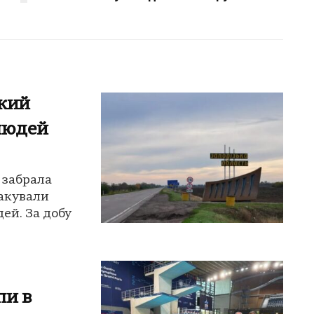
ький
людей
 забрала
такували
ей. За добу
пи в