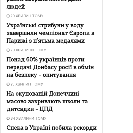
людей
20 ХВИЛИН ТОМУ
Українські стрибуни у воду
завершили чемпіонат Європи в
Парижі з п’ятьма медалями
23 ХВИЛИНИ ТОМУ
Понад 60% українців проти
передачі Донбасу росії в обмін
на безпеку – опитування
25 ХВИЛИН ТОМУ
На окупованій Донеччині
масово закривають школи та
дитсадки – ЦПД
34 ХВИЛИНИ ТОМУ
Спека в Україні побила рекорди