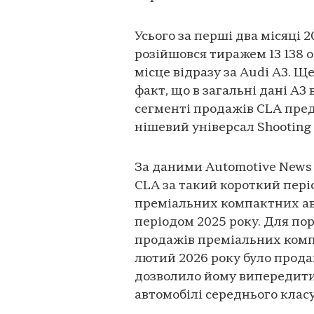
Усього за перші два місяці
розійшовся тиражем 13 138 
місце відразу за Audi A3. 
факт, що в загальні дані A3 
сегменті продажів CLA пред
нішевий універсал Shooting 
За даними Automotive News 
CLA за такий короткий пері
преміальних компактних авт
періодом 2025 року. Для по
продажів преміальних компа
лютий 2026 року було продан
дозволило йому випередити 
автомобілі середнього класу