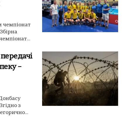
и чемпіонат
 Збірна
чемпіонат...
 передачі
пеку –
 Донбасу
 Згідно з
егорично...