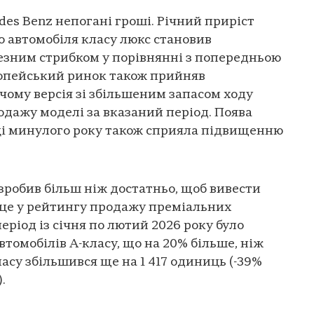
es Benz непогані гроші. Річний приріст
 автомобіля класу люкс становив
чезним стрибком у порівнянні з попередньою
ропейський ринок також прийняв
чому версія зі збільшеним запасом ходу
дажу моделі за вказаний період. Поява
ці минулого року також сприяла підвищенню
н зробив більш ніж достатньо, щоб вивести
сце у рейтингу продажу преміальних
еріод із січня по лютий 2026 року було
втомобілів A-класу, що на 20% більше, ніж
асу збільшився ще на 1 417 одиниць (-39%
.