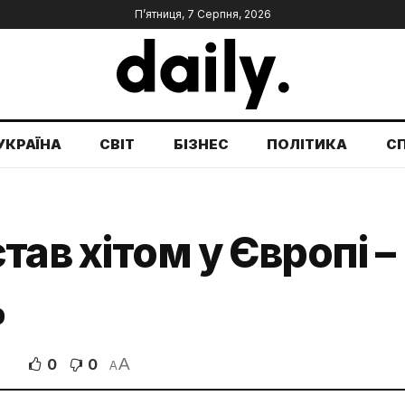
П’ятниця, 7 Серпня, 2026
УКРАЇНА
СВІТ
БІЗНЕС
ПОЛІТИКА
С
тав хітом у Європі –
%
A
0
0
В
A