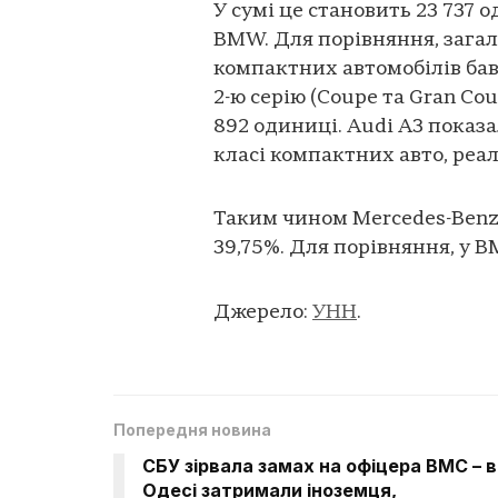
У сумі це становить 23 737
BMW. Для порівняння, зага
компактних автомобілів бав
2-ю серію (Coupe та Gran Cou
892 одиниці. Audi A3 показ
класі компактних авто, реал
Таким чином Mercedes-Benz 
39,75%. Для порівняння, у BM
Джерело:
УНН
.
Попередня новина
СБУ зірвала замах на офіцера ВМС – в
Одесі затримали іноземця,