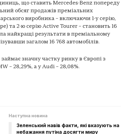
 одиниць, що ставить Mercedes-Benz попереду
льний обсяг продажів преміальних
арського виробника – включаючи 1-у серію,
pe) та 2-ю серію Active Tourer – становить 16
ала найкращі результати в преміальному
ізувавши загалом 16 768 автомобілів.
займає значну частку ринку в Європі з
W – 28,29%, а у Audi – 28,08%.
Наступна новина
Зеленський навів факти, які вказують на
небажання путіна досягти миру