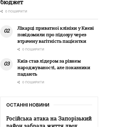
бюджет
0 ПОШИРИТИ
Лікарці приватної клініки у Києві
повідомили про підозру через
втрачену вагітність пацієнтки
0 ПОШИРИТИ
Київ став лідером за рівнем
народжуваності, але показники
падають
0 ПОШИРИТИ
ОСТАННІ НОВИНИ
Російська атака на Запорізький
район забрала життя двох