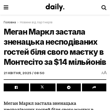
Головна
Новини від партнерів
Меган Маркл застала
зненацька несподіваних
гостей біля свого маєтку в
Монтесіто за $14 мільйонів
A
21 КВІТНЯ, 2025 / 08:50
A
Меган Маркл застала зненацька