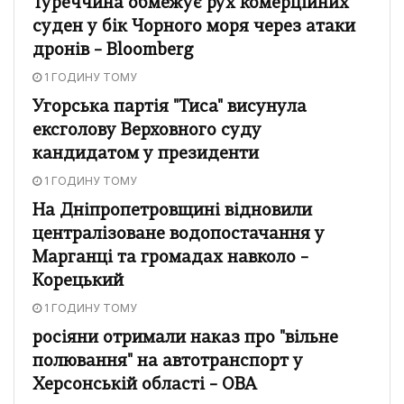
Туреччина обмежує рух комерційних
суден у бік Чорного моря через атаки
дронів – Bloomberg
1 ГОДИНУ ТОМУ
Угорська партія "Тиса" висунула
ексголову Верховного суду
кандидатом у президенти
1 ГОДИНУ ТОМУ
На Дніпропетровщині відновили
централізоване водопостачання у
Марганці та громадах навколо –
Корецький
1 ГОДИНУ ТОМУ
росіяни отримали наказ про "вільне
полювання" на автотранспорт у
Херсонській області – ОВА