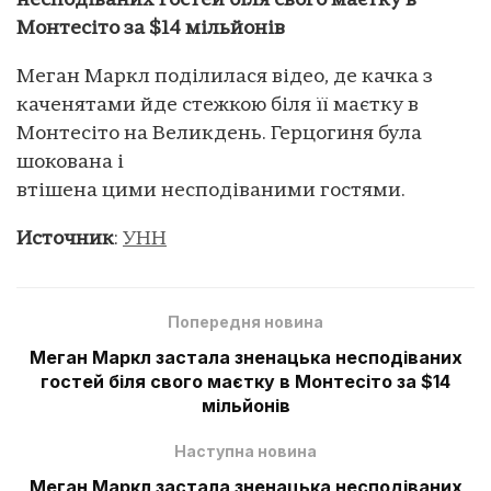
несподіваних гостей біля свого маєтку в
Монтесіто за $14 мільйонів
Меган Маркл поділилася відео, де качка з
каченятами йде стежкою біля її маєтку в
Монтесіто на Великдень. Герцогиня була
шокована і
втішена цими несподіваними гостями.
Источник
:
УНН
Попередня новина
Меган Маркл застала зненацька несподіваних
гостей біля свого маєтку в Монтесіто за $14
мільйонів
Наступна новина
Меган Маркл застала зненацька несподіваних