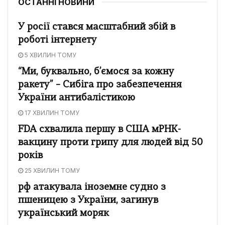
ОСТАННІ НОВИНИ
У росії стався масштабний збій в
роботі інтернету
5 ХВИЛИН ТОМУ
“Ми, буквально, б’ємося за кожну
ракету” – Сибіга про забезпечення
України антибалістикою
17 ХВИЛИН ТОМУ
FDA схвалила першу в США мРНК-
вакцину проти грипу для людей від 50
років
25 ХВИЛИН ТОМУ
рф атакувала іноземне судно з
пшеницею з України, загинув
український моряк