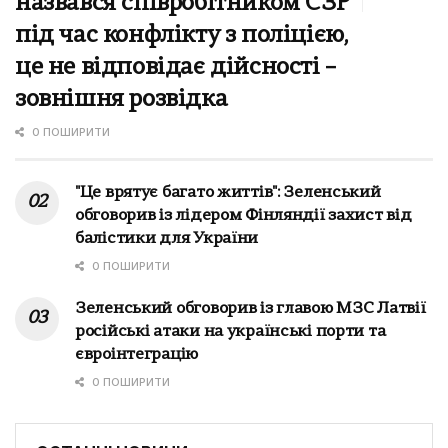
назвався співробітником СЗР
під час конфлікту з поліцією,
це не відповідає дійсності –
зовнішня розвідка
0 ПОШИРИТИ
"Це врятує багато життів": Зеленський
обговорив із лідером Фінляндії захист від
балістики для України
0 ПОШИРИТИ
Зеленський обговорив із главою МЗС Латвії
російські атаки на українські порти та
євроінтеграцію
0 ПОШИРИТИ