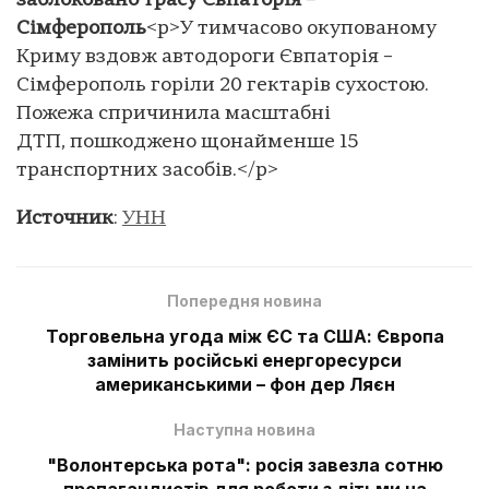
заблоковано трасу Євпаторія –
Сімферополь
<p>У тимчасово окупованому
Криму вздовж автодороги Євпаторія –
Сімферополь горіли 20 гектарів сухостою.
Пожежа спричинила масштабні
ДТП, пошкоджено щонайменше 15
транспортних засобів.</p>
Источник
:
УНН
Попередня новина
Торговельна угода між ЄС та США: Європа
замінить російські енергоресурси
американськими – фон дер Ляєн
Наступна новина
"Волонтерська рота": росія завезла сотню
пропагандистів для роботи з дітьми на