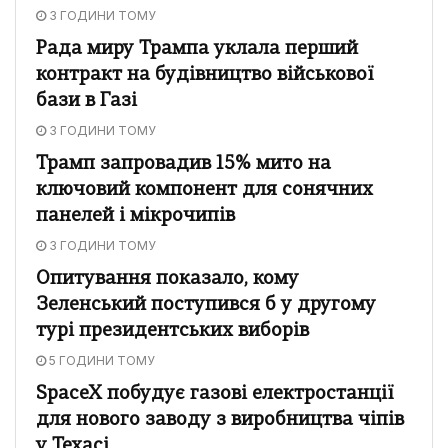
3 ГОДИНИ ТОМУ
Рада миру Трампа уклала перший
контракт на будівництво військової
бази в Газі
3 ГОДИНИ ТОМУ
Трамп запровадив 15% мито на
ключовий компонент для сонячних
панелей і мікрочипів
3 ГОДИНИ ТОМУ
Опитування показало, кому
Зеленський поступився б у другому
турі президентських виборів
5 ГОДИНИ ТОМУ
SpaceX побудує газові електростанції
для нового заводу з виробництва чіпів
у Техасі