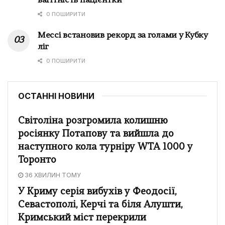
вагітність пацієнтки
0 ПОШИРИТИ
Мессі встановив рекорд за голами у Кубку
ліг
0 ПОШИРИТИ
ОСТАННІ НОВИНИ
Світоліна розгромила колишню
росіянку Потапову та вийшла до
наступного кола турніру WTA 1000 у
Торонто
36 ХВИЛИН ТОМУ
У Криму серія вибухів у Феодосії,
Севастополі, Керчі та біля Алушти,
Кримський міст перекрили