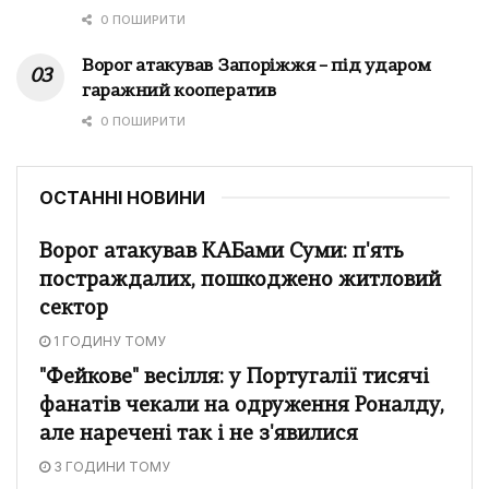
0 ПОШИРИТИ
Ворог атакував Запоріжжя – під ударом
гаражний кооператив
0 ПОШИРИТИ
ОСТАННІ НОВИНИ
Ворог атакував КАБами Суми: п'ять
постраждалих, пошкоджено житловий
сектор
1 ГОДИНУ ТОМУ
"Фейкове" весілля: у Португалії тисячі
фанатів чекали на одруження Роналду,
але наречені так і не з'явилися
3 ГОДИНИ ТОМУ