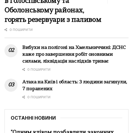
в Голосіївському та
Оболонському районах,
горять резервуари з паливом
0 ПОШИРИТИ
Вибухи на полігоні на Хмельниччині: ДСНС
каже про завершення робіт оновними
силами, ліквідація наслідків триває
0 ПОШИРИТИ
Атака на Київ і область: 3 людини загинули,
7 поранених
0 ПОШИРИТИ
ОСТАННІ НОВИНИ
"Одним кліком позбавляли законних