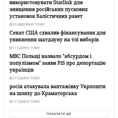
використовувати Starlink для
знищення російських пускових
установок балістичних ракет
53 ХВИЛИНИ ТОМУ
Сенат США схвалив фінансування для
уникнення шатдауну на тлі виборів
1 ГОДИНУ ТОМУ
МВС Польщі назвало "абсурдом і
популізмом" заяви PiS про депортацію
українців
1 ГОДИНУ ТОМУ
росія атакувала вантажівку Укрпошти
на шляху до Краматорська
1 ГОДИНУ ТОМУ
ПОКАЗАТИ ЩЕ