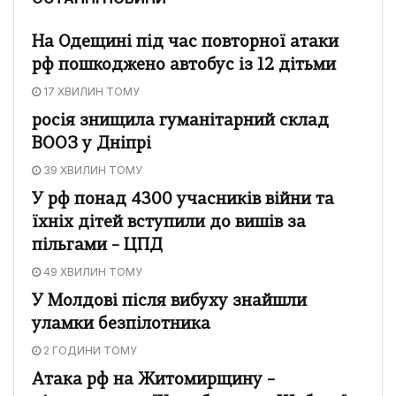
На Одещині під час повторної атаки
рф пошкоджено автобус із 12 дітьми
17 ХВИЛИН ТОМУ
росія знищила гуманітарний склад
ВООЗ у Дніпрі
39 ХВИЛИН ТОМУ
У рф понад 4300 учасників війни та
їхніх дітей вступили до вишів за
пільгами – ЦПД
49 ХВИЛИН ТОМУ
У Молдові після вибуху знайшли
уламки безпілотника
2 ГОДИНИ ТОМУ
Атака рф на Житомирщину –