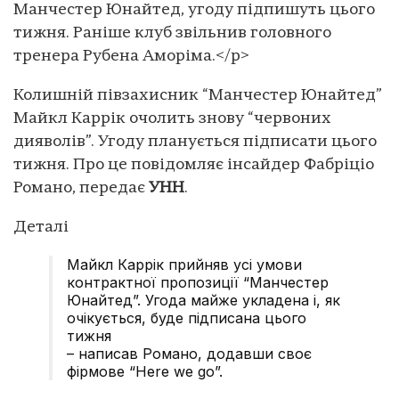
Манчестер Юнайтед, угоду підпишуть цього
тижня. Раніше клуб звільнив головного
тренера Рубена Аморіма.</p>
Колишній півзахисник “Манчестер Юнайтед”
Майкл Каррік очолить знову “червоних
дияволів”. Угоду планується підписати цього
тижня. Про це повідомляє інсайдер Фабріціо
Романо, передає
УНН
.
Деталі
Майкл Каррік прийняв усі умови
контрактної пропозиції “Манчестер
Юнайтед”. Угода майже укладена і, як
очікується, буде підписана цього
тижня
– написав Романо, додавши своє
фірмове “Here we go”.