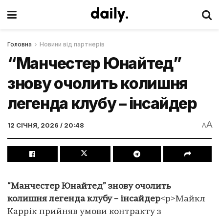
Головна
Новини від партнерів
“Манчестер Юнайтед”
знову очолить колишня
легенда клубу – інсайдер
A
12 СІЧНЯ, 2026 / 20:48
A
“Манчестер Юнайтед” знову очолить
колишня легенда клубу – інсайдер
<p>Майкл
Каррік прийняв умови контракту з