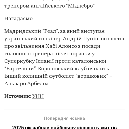
тренером англійського “Мідлсбро”.
Нагадаємо
Мадридський “Реал”, за який виступає
український голкіпер Андрій Лунін, оголосив
про звільнення Хабі Алонсо з посади
головного тренера після поразки у
Суперкубку Іспанії проти каталонської
“Барселони”. Королівський клуб очолить
інший колишній футболіст “вершкових” –
Альваро Арбелоа.
Источник
:
УНН
Попередня новина
2025 рік забрав найбільшу кількість життів