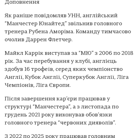
Доповнення
Як раніше повідомляв УНН, англійський
“Манчестер Юнайтед” звільнив головного
тренера Рубена Аморіма. Команду тимчасово
очолив Даррен Флетчер.
Майкл Каррік виступав за “МЮ” з 2006 по 2018
рік. За час перебування у клубі, англієць
здобув 16 трофеїв, серед яких чемпіонство
Англії, Кубок Англії, Суперкубок Англії, Ліга
Чемпіонів, Ліга Європи.
Після завершення кар’єри працював у
структурі “Манчестера”, а з листопада по
грудень 2021 року виконував обов’язки
головного тренера “червоних дияволів”.
З 2022 по 2025 року працював головним