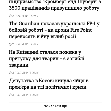
підприємство "Кромберг енд Шуберт" з
3500 працівників призупинило роботу
2 ГОДИНИ ТОМУ
The Guardian показав українські FP-1 у
бойовій роботі – як дрони Fire Point
переносять війну вглиб росії
2 ГОДИНИ ТОМУ
На Київщині сталася пожежа у
притулку для тварин – є загиблі
тварини
3 ГОДИНИ ТОМУ
Депутатка в Косові кинула яйця в
прем'єра на тлі політичної кризи
3 ГОДИНИ ТОМУ
ПОКАЗАТИ ЩЕ