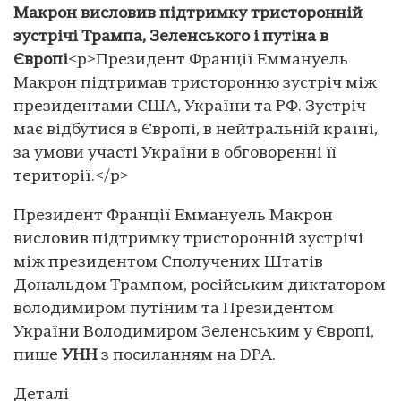
Макрон висловив підтримку тристоронній
зустрічі Трампа, Зеленського і путіна в
Європі
<p>Президент Франції Еммануель
Макрон підтримав тристоронню зустріч між
президентами США, України та РФ. Зустріч
має відбутися в Європі, в нейтральній країні,
за умови участі України в обговоренні її
території.</p>
Президент Франції Еммануель Макрон
висловив підтримку тристоронній зустрічі
між президентом Сполучених Штатів
Дональдом Трампом, російським диктатором
володимиром путіним та Президентом
України Володимиром Зеленським у Європі,
пише
УНН
з посиланням на DPA.
Деталі