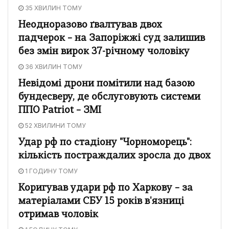
35 ХВИЛИН ТОМУ
Неодноразово ґвалтував двох
падчерок – на Запоріжжі суд залишив
без змін вирок 37-річному чоловіку
36 ХВИЛИН ТОМУ
Невідомі дрони помітили над базою
бундесверу, де обслуговують системи
ППО Patriot – ЗМІ
52 ХВИЛИНИ ТОМУ
Удар рф по стадіону "Чорноморець":
кількість постраждалих зросла до двох
1 ГОДИНУ ТОМУ
Коригував удари рф по Харкову – за
матеріалами СБУ 15 років в'язниці
отримав чоловік