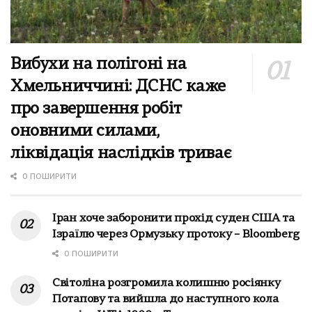
Вибухи на полігоні на
Хмельниччині: ДСНС каже
про завершення робіт
оновними силами,
ліквідація наслідків триває
0 ПОШИРИТИ
Іран хоче заборонити прохід суден США та
Ізраїлю через Ормузьку протоку – Bloomberg
0 ПОШИРИТИ
Світоліна розгромила колишню росіянку
Потапову та вийшла до наступного кола