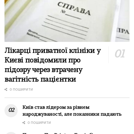
Лікарці приватної клініки у
Києві повідомили про
підозру через втрачену
вагітність пацієнтки
0 ПОШИРИТИ
Київ став лідером за рівнем
народжуваності, але показники падають
0 ПОШИРИТИ