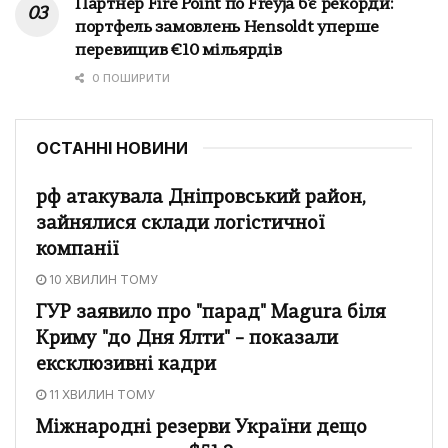
Партнер Fire Point по Freyja б'є рекорди:
портфель замовлень Hensoldt уперше
перевищив €10 мільярдів
0 ПОШИРИТИ
ОСТАННІ НОВИНИ
рф атакувала Дніпровський район,
зайнялися склади логістичної
компанії
10 ХВИЛИН ТОМУ
ГУР заявило про "парад" Magura біля
Криму "до Дня Ялти" – показали
ексклюзивні кадри
11 ХВИЛИН ТОМУ
Міжнародні резерви України дещо