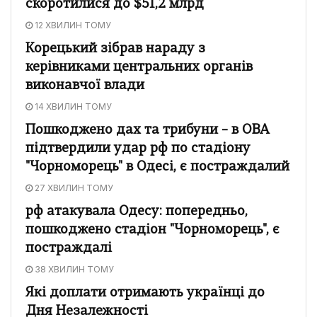
скоротилися до $51,2 млрд
12 ХВИЛИН ТОМУ
Корецький зібрав нараду з
керівниками центральних органів
виконавчої влади
14 ХВИЛИН ТОМУ
Пошкоджено дах та трибуни – в ОВА
підтвердили удар рф по стадіону
"Чорноморець" в Одесі, є постраждалий
27 ХВИЛИН ТОМУ
рф атакувала Одесу: попередньо,
пошкоджено стадіон "Чорноморець", є
постраждалі
38 ХВИЛИН ТОМУ
Які доплати отримають українці до
Дня Незалежності