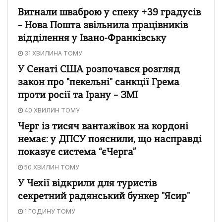
Вигнали шваброю у спеку +39 градусів
– Нова Пошта звільнила працівників
відділення у Івано-Франківську
31 ХВИЛИНА ТОМУ
У Сенаті США розпочався розгляд
закон про "пекельні" санкції Грема
проти росії та Ірану – ЗМІ
40 ХВИЛИН ТОМУ
Черг із тисяч вантажівок на кордоні
немає: у ДПСУ пояснили, що насправді
показує система “єЧерга”
50 ХВИЛИН ТОМУ
У Чехії відкрили для туристів
секретний радянський бункер "Ясир"
1 ГОДИНУ ТОМУ