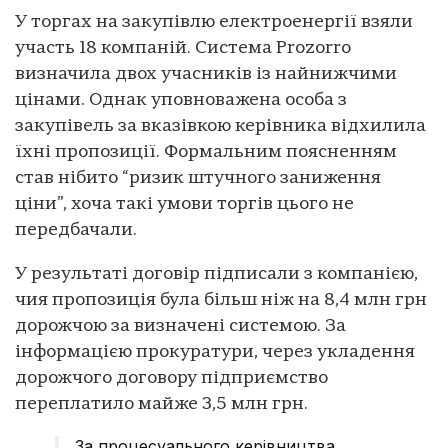
У торгах на закупівлю електроенергії взяли
участь 18 компаній. Система Prozorro
визначила двох учасників із найнижчими
цінами. Однак уповноважена особа з
закупівель за вказівкою керівника відхилила
їхні пропозиції. Формальним поясненням
став нібито “ризик штучного заниження
ціни”, хоча такі умови торгів цього не
передбачали.
У результаті договір підписали з компанією,
чия пропозиція була більш ніж на 8,4 млн грн
дорожчою за визначені системою. За
інформацією прокуратури, через укладення
дорожчого договору підприємство
переплатило майже 3,5 млн грн.
За процесуального керівництва