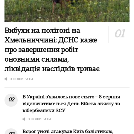
Вибухи на полігоні на
Хмельниччині: ДСНС каже
про завершення робіт
оновними силами,
ліквідація наслідків триває
0 ПОШИРИТИ
В Україні з'явилось нове свято – 8 серпня
відзначатиметься День Військ зв'язку та
кібербезпеки ЗСУ
0 ПОШИРИТИ
Ворог уночі атакував Київ балістикою,