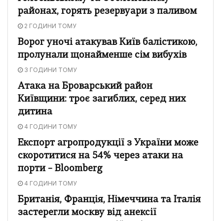
районах, горять резервуари з паливом
2 ГОДИНИ ТОМУ
Ворог уночі атакував Київ балістикою,
пролунали щонайменше сім вибухів
3 ГОДИНИ ТОМУ
Атака на Броварський район
Київщини: троє загиблих, серед них
дитина
4 ГОДИНИ ТОМУ
Експорт агропродукції з України може
скоротитися на 54% через атаки на
порти – Bloomberg
4 ГОДИНИ ТОМУ
Британія, Франція, Німеччина та Італія
застерегли москву від анексії